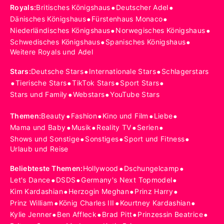
•
•
Royals
:
Britisches Königshaus
Deutscher Adel
•
•
Dänisches Königshaus
Fürstenhaus Monaco
•
•
Niederländisches Königshaus
Norwegisches Königshaus
•
•
Schwedisches Königshaus
Spanisches Königshaus
Weitere Royals und Adel
•
•
Stars
:
Deutsche Stars
Internationale Stars
Schlagerstars
•
•
•
•
Tierische Stars
TikTok Stars
Sport Stars
•
•
Stars und Family
Webstars
YouTube Stars
•
•
•
•
Themen
:
Beauty
Fashion
Kino und Film
Liebe
•
•
•
•
Mama und Baby
Musik
Reality TV
Serien
•
•
•
Shows und Sonstige
Sonstiges
Sport und Fitness
Urlaub und Reise
•
•
Beliebteste Themen
:
Hollywood
Dschungelcamp
•
•
•
Let's Dance
DSDS
Germany's Next Topmodel
•
•
•
Kim Kardashian
Herzogin Meghan
Prinz Harry
•
•
•
Prinz William
König Charles III
Kourtney Kardashian
•
•
•
•
Kylie Jenner
Ben Affleck
Brad Pitt
Prinzessin Beatrice