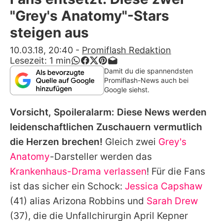
Alle Themen auf Promiflash
"Grey's Anatomy"-Stars
Jobs
steigen aus
App runterladen
10.03.18, 20:40
-
Promiflash Redaktion
Lesezeit:
1
min
Team
Damit du die spannendsten
Promiflash-News auch bei
Redaktionelle Richtlinien
Google siehst.
Vorsicht, Spoileralarm: Diese News werden
Impressum
leidenschaftlichen Zuschauern vermutlich
Datenschutzerklärung
die Herzen brechen!
Gleich zwei
Grey's
Nutzungsbedingungen
Anatomy
-Darsteller werden das
Krankenhaus-Drama verlassen
! Für die Fans
Utiq verwalten
ist das sicher ein Schock:
Jessica Capshaw
(41) alias Arizona Robbins und
Sarah Drew
(37), die die Unfallchirurgin April Kepner