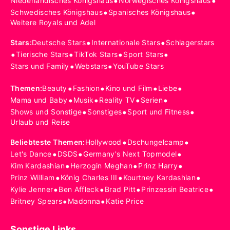
•
•
Niederländisches Königshaus
Norwegisches Königshaus
•
•
Schwedisches Königshaus
Spanisches Königshaus
Weitere Royals und Adel
•
•
Stars
:
Deutsche Stars
Internationale Stars
Schlagerstars
•
•
•
•
Tierische Stars
TikTok Stars
Sport Stars
•
•
Stars und Family
Webstars
YouTube Stars
•
•
•
•
Themen
:
Beauty
Fashion
Kino und Film
Liebe
•
•
•
•
Mama und Baby
Musik
Reality TV
Serien
•
•
•
Shows und Sonstige
Sonstiges
Sport und Fitness
Urlaub und Reise
•
•
Beliebteste Themen
:
Hollywood
Dschungelcamp
•
•
•
Let's Dance
DSDS
Germany's Next Topmodel
•
•
•
Kim Kardashian
Herzogin Meghan
Prinz Harry
•
•
•
Prinz William
König Charles III
Kourtney Kardashian
•
•
•
•
Kylie Jenner
Ben Affleck
Brad Pitt
Prinzessin Beatrice
•
•
Britney Spears
Madonna
Katie Price
Sonstige Links