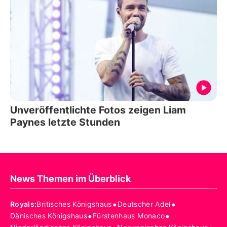
Unveröffentlichte Fotos zeigen Liam
Paynes letzte Stunden
News Themen im Überblick
•
•
Royals
:
Britisches Königshaus
Deutscher Adel
•
•
Dänisches Königshaus
Fürstenhaus Monaco