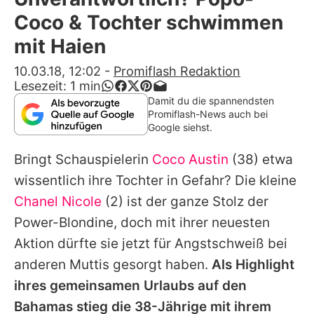
Alle Themen auf Promiflash
Coco & Tochter schwimmen
Jobs
mit Haien
App runterladen
10.03.18, 12:02
-
Promiflash Redaktion
Lesezeit:
1
min
Team
Damit du die spannendsten
Promiflash-News auch bei
Redaktionelle Richtlinien
Google siehst.
Bringt Schauspielerin
Coco Austin
(38) etwa
Impressum
wissentlich ihre Tochter in Gefahr? Die kleine
Datenschutzerklärung
Chanel Nicole
(2) ist der ganze Stolz der
Nutzungsbedingungen
Power-Blondine, doch mit ihrer neuesten
Aktion dürfte sie jetzt für Angstschweiß bei
Utiq verwalten
anderen Muttis gesorgt haben.
Als Highlight
ihres gemeinsamen Urlaubs auf den
Bahamas stieg die 38-Jährige mit ihrem