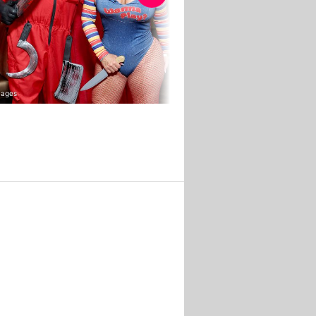
mages
Getty Images