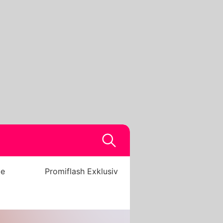
be
Promiflash Exklusiv