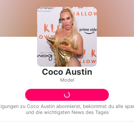
Filme & Serien
Lifestyle
Familie & Liebe
Promiflash Exklusiv
Alle Themen auf Promiflash
Coco Austin
Model
Jobs
App runterladen
Team
tigungen zu
Coco Austin
abonnierst, bekommst du alle sp
und die wichtigsten News des Tages
Redaktionelle Richtlinien
Impressum