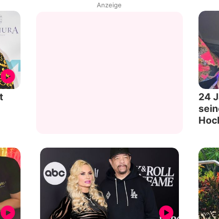
Anzeige
t
24 J
sein
Hoc