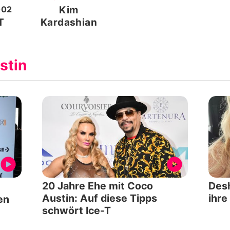
002
Kim
T
Kardashian
stin
20 Jahre Ehe mit Coco
Desh
Austin: Auf diese Tipps
ihre
en
schwört Ice-T