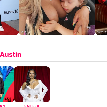
coco
Getty I
Austin
ANN
UMFELD