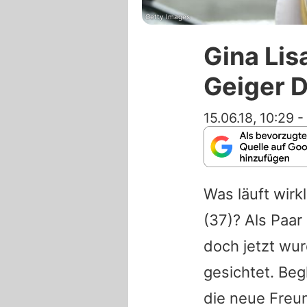
Getty Images
Gina Lis
Geiger D
15.06.18, 10:29
-
Was läuft wirk
(37)? Als Paar
doch jetzt wu
gesichtet. Be
die neue Freu