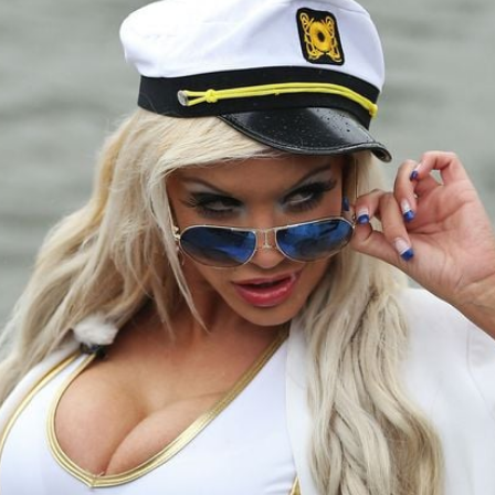
Filme & Serien
Lifestyle
Familie & Liebe
Promiflash Exklusiv
Alle Themen auf Promiflash
Jobs
App runterladen
Team
Redaktionelle Richtlinien
Impressum