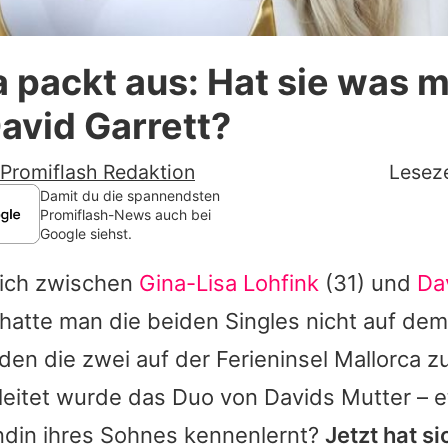
Datenschutzerklärung
a packt aus: Hat sie was m
Nutzungsbedingungen
avid Garrett?
Utiq verwalten
Promiflash Redaktion
Leseze
Damit du die spannendsten
Promiflash-News auch bei
Google siehst.
lich zwischen
Gina-Lisa Lohfink
(31) und
Da
 hatte man die beiden Singles nicht auf dem
rden die zwei auf der Ferieninsel Mallorca
gleitet wurde das Duo von
Davids
Mutter – e
ndin ihres Sohnes kennenlernt?
Jetzt hat si