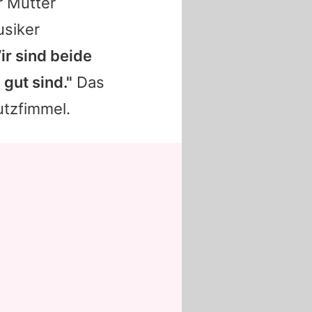
r Mutter
usiker
r sind beide
 gut sind."
Das
utzfimmel.