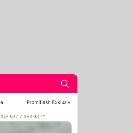
be
Promiflash Exklusiv
EIGER DAVID GARRETT?