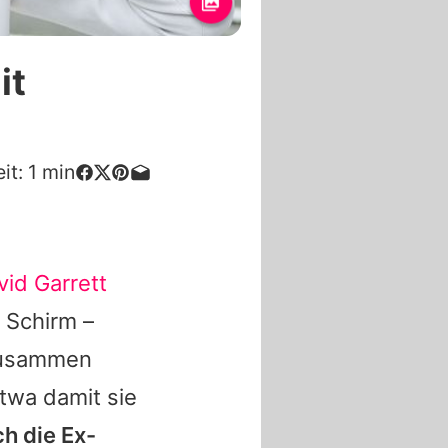
it
it:
1
min
vid Garrett
 Schirm –
 zusammen
twa damit sie
ch die Ex-