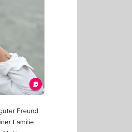
 guter Freund
iner Familie