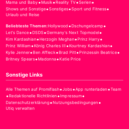
•
•
•
•
Mama und Baby
Musik
Reality TV
Serien
•
•
•
Shows und Sonstige
Sonstiges
Sport und Fitness
Urlaub und Reise
•
•
Beliebteste Themen
:
Hollywood
Dschungelcamp
•
•
•
Let's Dance
DSDS
Germany's Next Topmodel
•
•
•
Kim Kardashian
Herzogin Meghan
Prinz Harry
•
•
•
Prinz William
König Charles III
Kourtney Kardashian
•
•
•
•
Kylie Jenner
Ben Affleck
Brad Pitt
Prinzessin Beatrice
•
•
Britney Spears
Madonna
Katie Price
Sonstige Links
•
•
•
Alle Themen auf Promiflash
Jobs
App runterladen
Team
•
•
•
Redaktionelle Richtlinien
Impressum
•
•
Datenschutzerklärung
Nutzungsbedingungen
Utiq verwalten