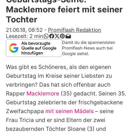
Alle Themen auf Promiflash
Macklemore feiert mit seiner
Jobs
Tochter
App runterladen
21.06.18, 08:52
-
Promiflash Redaktion
Lesezeit:
2
min
Team
Damit du die spannendsten
Promiflash-News auch bei
Redaktionelle Richtlinien
Google siehst.
Was gibt es Schöneres, als den eigenen
Impressum
Geburtstag im Kreise seiner Liebsten zu
Datenschutzerklärung
verbringen? Das hat sich offenbar auch
Nutzungsbedingungen
Rapper
Macklemore
(35) gedacht. Seinen 35.
Geburtstag zelebrierte der frischgebackene
Utiq verwalten
Zweifachpapa
mit seinen Mädels
– seine
Frau Tricia und er sind Eltern der zwei
bezaubernden Töchter Sloane (3) und