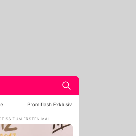
be
Promiflash Exklusiv
GEISS ZUM ERSTEN MAL