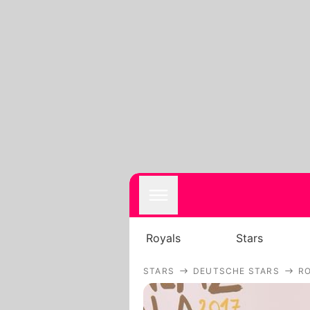
Royals
Stars
STARS
DEUTSCHE STARS
RO