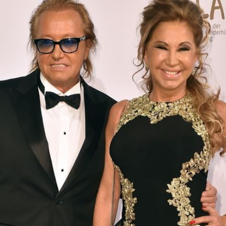
Filme & Serien
Lifestyle
Familie & Liebe
Promiflash Exklusiv
Alle Themen auf Promiflash
Jobs
App runterladen
Team
Redaktionelle Richtlinien
Impressum