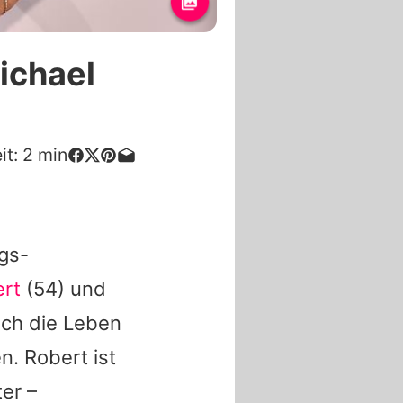
ichael
it:
2
min
gs-
rt
(54) und
sich die Leben
en.
Robert
ist
ter –