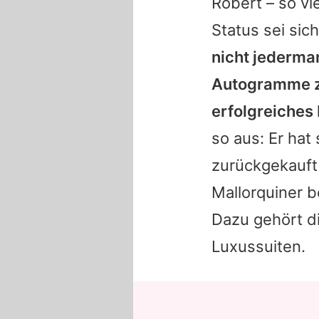
Robert – so vi
Status sei sic
nicht jederma
Autogramme z
erfolgreiches
so aus: Er hat
zurückgekauft 
Mallorquiner b
Dazu gehört di
Luxussuiten.