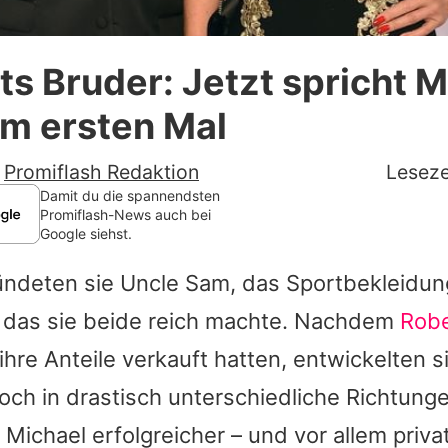
Datenschutzerklärung
s Bruder: Jetzt spricht M
Nutzungsbedingungen
um ersten Mal
Utiq verwalten
-
Promiflash Redaktion
Leseze
Damit du die spannendsten
Promiflash-News auch bei
Google siehst.
deten sie Uncle Sam, das Sportbekleidun
das sie beide reich machte. Nachdem
Robe
ihre Anteile verkauft hatten, entwickelten 
och in drastisch unterschiedliche Richtung
,
Michael
erfolgreicher – und vor allem priva