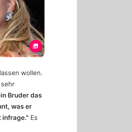
lassen wollen.
 sehr
in Bruder das
hnt, was er
 infrage."
Es