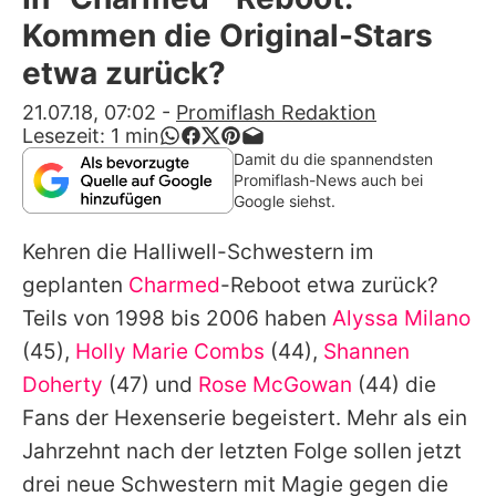
Alle Themen auf Promiflash
Kommen die Original-Stars
Jobs
etwa zurück?
App runterladen
21.07.18, 07:02
-
Promiflash Redaktion
Lesezeit:
1
min
Team
Damit du die spannendsten
Promiflash-News auch bei
Redaktionelle Richtlinien
Google siehst.
Kehren die Halliwell-Schwestern im
Impressum
geplanten
Charmed
-Reboot etwa zurück?
Datenschutzerklärung
Teils von 1998 bis 2006 haben
Alyssa Milano
Nutzungsbedingungen
(45),
Holly Marie Combs
(44),
Shannen
Doherty
(47) und
Rose McGowan
(44) die
Utiq verwalten
Fans der Hexenserie begeistert. Mehr als ein
Jahrzehnt nach der letzten Folge sollen jetzt
drei neue Schwestern mit Magie gegen die