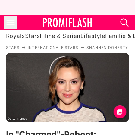
Royals
Stars
Filme & Serien
Lifestyle
Familie & 
STARS
INTERNATIONALE STARS
SHANNEN DOHERTY
Royals
Stars
Filme & Serien
Lifestyle
Familie & Liebe
Promiflash Exklusiv
Getty Images
In "Charmed"-Reboot: