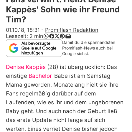
Alle Themen auf Promiflash
Kappès' Sohn wie ihr Freund
Jobs
Tim?
App runterladen
01.10.18, 18:31
-
Promiflash Redaktion
Lesezeit:
2
min
Team
Damit du die spannendsten
Promiflash-News auch bei
Redaktionelle Richtlinien
Google siehst.
Denise Kappès
(28) ist überglücklich: Das
Impressum
einstige
Bachelor
-Babe ist am Samstag
Datenschutzerklärung
Mama geworden. Monatelang hielt sie ihre
Nutzungsbedingungen
Fans regelmäßig darüber auf dem
Laufenden, wie es ihr und dem ungeborenen
Utiq verwalten
Baby geht. Und auch nach der Geburt ließ
das erste Update
nicht lange auf sich
warten. Eines verriet Denise bisher jedoch