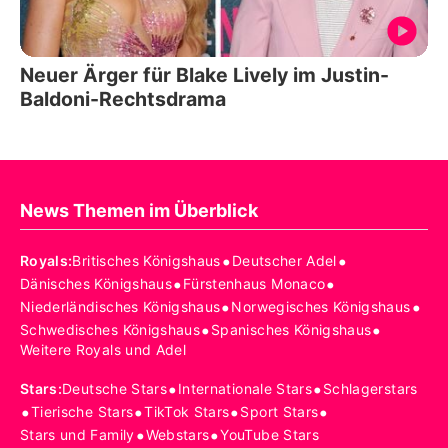
Neuer Ärger für Blake Lively im Justin-
Baldoni-Rechtsdrama
News Themen im Überblick
•
•
Royals
:
Britisches Königshaus
Deutscher Adel
•
•
Dänisches Königshaus
Fürstenhaus Monaco
•
•
Niederländisches Königshaus
Norwegisches Königshaus
•
•
Schwedisches Königshaus
Spanisches Königshaus
Weitere Royals und Adel
•
•
Stars
:
Deutsche Stars
Internationale Stars
Schlagerstars
•
•
•
•
Tierische Stars
TikTok Stars
Sport Stars
•
•
Stars und Family
Webstars
YouTube Stars