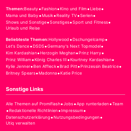
•
•
•
•
Themen
:
Beauty
Fashion
Kino und Film
Liebe
•
•
•
•
Mama und Baby
Musik
Reality TV
Serien
•
•
•
Shows und Sonstige
Sonstiges
Sport und Fitness
Urlaub und Reise
•
•
Beliebteste Themen
:
Hollywood
Dschungelcamp
•
•
•
Let's Dance
DSDS
Germany's Next Topmodel
•
•
•
Kim Kardashian
Herzogin Meghan
Prinz Harry
•
•
•
Prinz William
König Charles III
Kourtney Kardashian
•
•
•
•
Kylie Jenner
Ben Affleck
Brad Pitt
Prinzessin Beatrice
•
•
Britney Spears
Madonna
Katie Price
Sonstige Links
•
•
•
Alle Themen auf Promiflash
Jobs
App runterladen
Team
•
•
•
Redaktionelle Richtlinien
Impressum
•
•
Datenschutzerklärung
Nutzungsbedingungen
Utiq verwalten