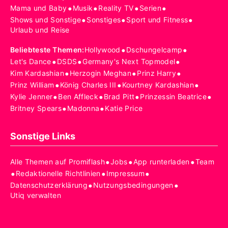
•
•
•
•
Mama und Baby
Musik
Reality TV
Serien
•
•
•
Shows und Sonstige
Sonstiges
Sport und Fitness
Urlaub und Reise
•
•
Beliebteste Themen
:
Hollywood
Dschungelcamp
•
•
•
Let's Dance
DSDS
Germany's Next Topmodel
•
•
•
Kim Kardashian
Herzogin Meghan
Prinz Harry
•
•
•
Prinz William
König Charles III
Kourtney Kardashian
•
•
•
•
Kylie Jenner
Ben Affleck
Brad Pitt
Prinzessin Beatrice
•
•
Britney Spears
Madonna
Katie Price
Sonstige Links
•
•
•
Alle Themen auf Promiflash
Jobs
App runterladen
Team
•
•
•
Redaktionelle Richtlinien
Impressum
•
•
Datenschutzerklärung
Nutzungsbedingungen
Utiq verwalten