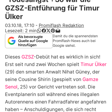
Alle Themen auf Promiflash
GZSZ-Entführung für Timur
Jobs
Ülker
App runterladen
03.10.18, 17:10
-
Promiflash Redaktion
Lesezeit:
2
min
Team
Damit du die spannendsten
Promiflash-News auch bei
Redaktionelle Richtlinien
Google siehst.
Dieses
GZSZ
-Debüt hat es wirklich in sich!
Impressum
Erst seit rund zwei Wochen spielt
Timur Ülker
Datenschutzerklärung
(29) den smarten Anwalt Nihat Güney, der
Nutzungsbedingungen
seine Cousine Shirin (gespielt von
Gamze
Senol
, 25) vor Gericht vertreten soll. Die
Utiq verwalten
Eventplanerin soll während eines illegalen
Autorennens einen Fahrradfahrer angefahren
haben – Anschuldigungen, die sich recht