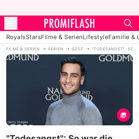
Royals
Stars
Filme & Serien
Lifestyle
Familie & 
FILME & SERIEN
SERIEN
GZSZ
"TODESANGST": SO W
Royals
Stars
Filme & Serien
Lifestyle
Familie & Liebe
Promiflash Exklusiv
Getty Images
"Todesangst": So war die