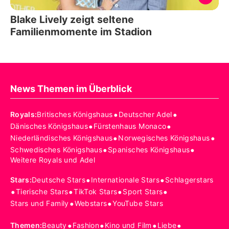
Blake Lively zeigt seltene
Familienmomente im Stadion
News Themen im Überblick
•
•
Royals
:
Britisches Königshaus
Deutscher Adel
•
•
Dänisches Königshaus
Fürstenhaus Monaco
•
•
Niederländisches Königshaus
Norwegisches Königshaus
•
•
Schwedisches Königshaus
Spanisches Königshaus
Weitere Royals und Adel
•
•
Stars
:
Deutsche Stars
Internationale Stars
Schlagerstars
•
•
•
•
Tierische Stars
TikTok Stars
Sport Stars
•
•
Stars und Family
Webstars
YouTube Stars
•
•
•
•
Themen
:
Beauty
Fashion
Kino und Film
Liebe