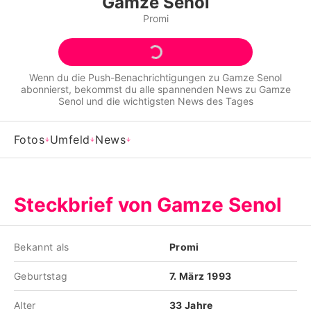
Gamze Senol
Alle Themen auf Promiflash
Promi
Jobs
App runterladen
Wenn du die Push-Benachrichtigungen zu
Gamze Senol
abonnierst, bekommst du alle spannenden News zu
Gamze
Team
Senol
und die wichtigsten News des Tages
Redaktionelle Richtlinien
Fotos
Umfeld
News
Impressum
Datenschutzerklärung
Steckbrief von Gamze Senol
Nutzungsbedingungen
Utiq verwalten
Bekannt als
Promi
Geburtstag
7. März 1993
Alter
33 Jahre