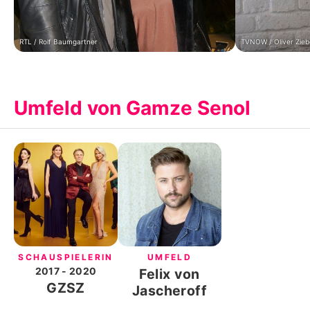
RTL / Rolf Baumgartner
TVNOW / Oliver Zieb
Umfeld von Gamze Senol
SCHAUSPIELERIN
UMFELD
2017
- 2020
Felix von
GZSZ
Jascheroff