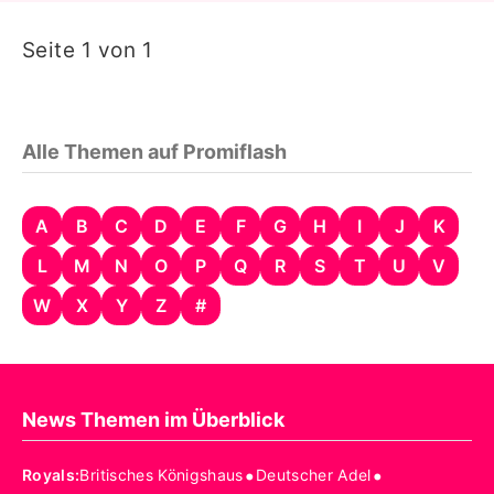
Seite 1 von 1
Alle Themen auf Promiflash
A
B
C
D
E
F
G
H
I
J
K
L
M
N
O
P
Q
R
S
T
U
V
W
X
Y
Z
#
News Themen im Überblick
•
•
Royals
:
Britisches Königshaus
Deutscher Adel