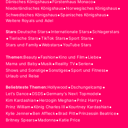
•
•
Dänisches Königshaus
Fürstenhaus Monaco
•
•
Niederländisches Königshaus
Norwegisches Königshaus
•
•
Schwedisches Königshaus
Spanisches Königshaus
Weitere Royals und Adel
•
•
Stars
:
Deutsche Stars
Internationale Stars
Schlagerstars
•
•
•
•
Tierische Stars
TikTok Stars
Sport Stars
•
•
Stars und Family
Webstars
YouTube Stars
•
•
•
•
Themen
:
Beauty
Fashion
Kino und Film
Liebe
•
•
•
•
Mama und Baby
Musik
Reality TV
Serien
•
•
•
Shows und Sonstige
Sonstiges
Sport und Fitness
Urlaub und Reise
•
•
Beliebteste Themen
:
Hollywood
Dschungelcamp
•
•
•
Let's Dance
DSDS
Germany's Next Topmodel
•
•
•
Kim Kardashian
Herzogin Meghan
Prinz Harry
•
•
•
Prinz William
König Charles III
Kourtney Kardashian
•
•
•
•
Kylie Jenner
Ben Affleck
Brad Pitt
Prinzessin Beatrice
•
•
Britney Spears
Madonna
Katie Price