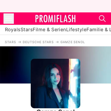
Royals
Stars
Filme & Serien
Lifestyle
Familie & 
STARS
DEUTSCHE STARS
GAMZE SENOL
Royals
Stars
Filme & Serien
Lifestyle
Familie & Liebe
Promiflash Exklusiv