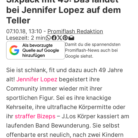
Alle Themen auf Promiflash
bei Jennifer Lopez auf dem
Jobs
Teller
App runterladen
07.10.18, 13:10
-
Promiflash Redaktion
Lesezeit:
2
min
Team
Damit du die spannendsten
Promiflash-News auch bei
Redaktionelle Richtlinien
Google siehst.
Sie ist schlank, fit und dazu auch 49 Jahre
Impressum
alt!
Jennifer Lopez
begeistert ihre
Datenschutzerklärung
Community immer wieder mit ihrer
Nutzungsbedingungen
sportlichen Figur. Sei es ihre knackige
Kehrseite, ihre ultraflache Körpermitte oder
Utiq verwalten
ihr
straffer Bizeps
– J.Los Körper kassiert am
laufenden Band Bewunderung. Sie selbst
offenbarte erst neulich, nach zwei Kindern