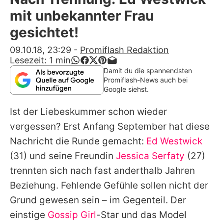
Alle Themen auf Promiflash
mit unbekannter Frau
Jobs
gesichtet!
App runterladen
09.10.18, 23:29
-
Promiflash Redaktion
Lesezeit:
1
min
Team
Damit du die spannendsten
Promiflash-News auch bei
Redaktionelle Richtlinien
Google siehst.
Ist der Liebeskummer schon wieder
Impressum
vergessen? Erst Anfang September hat diese
Datenschutzerklärung
Nachricht die Runde gemacht:
Ed Westwick
Nutzungsbedingungen
(31) und seine Freundin
Jessica Serfaty
(27)
trennten sich nach fast anderthalb Jahren
Utiq verwalten
Beziehung. Fehlende Gefühle sollen nicht der
Grund gewesen sein – im Gegenteil. Der
einstige
Gossip Girl
-Star und das Model