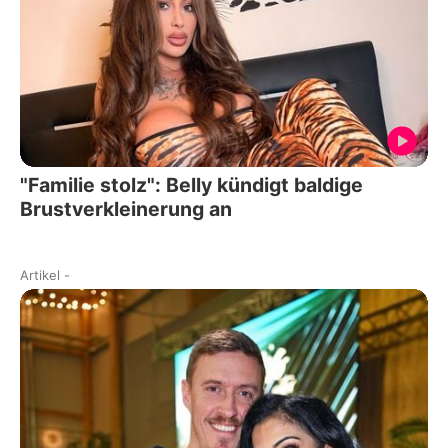
"Familie stolz": Belly kündigt baldige
Brustverkleinerung an
Artikel
-