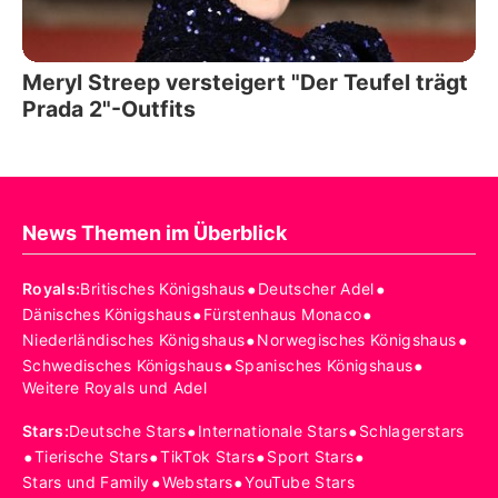
Meryl Streep versteigert "Der Teufel trägt
Prada 2"-Outfits
News Themen im Überblick
•
•
Royals
:
Britisches Königshaus
Deutscher Adel
•
•
Dänisches Königshaus
Fürstenhaus Monaco
•
•
Niederländisches Königshaus
Norwegisches Königshaus
•
•
Schwedisches Königshaus
Spanisches Königshaus
Weitere Royals und Adel
•
•
Stars
:
Deutsche Stars
Internationale Stars
Schlagerstars
•
•
•
•
Tierische Stars
TikTok Stars
Sport Stars
•
•
Stars und Family
Webstars
YouTube Stars