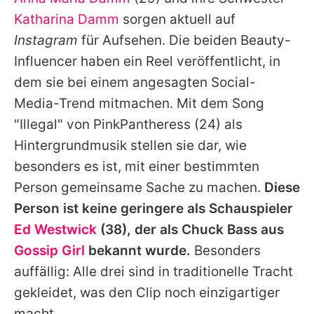
Alle Themen auf Promiflash
Katharina Damm
sorgen aktuell auf
Jobs
Instagram
für Aufsehen. Die beiden Beauty-
Influencer haben ein Reel veröffentlicht, in
App runterladen
dem sie bei einem angesagten Social-
Team
Media-Trend mitmachen. Mit dem Song
"Illegal" von
PinkPantheress
(24) als
Redaktionelle Richtlinien
Hintergrundmusik stellen sie dar, wie
Impressum
besonders es ist, mit einer bestimmten
Person gemeinsame Sache zu machen.
Diese
Datenschutzerklärung
Person ist keine geringere als Schauspieler
Nutzungsbedingungen
Ed Westwick
(38), der als Chuck Bass aus
Utiq verwalten
Gossip Girl
bekannt wurde.
Besonders
auffällig: Alle drei sind in traditionelle Tracht
gekleidet, was den Clip noch einzigartiger
macht.