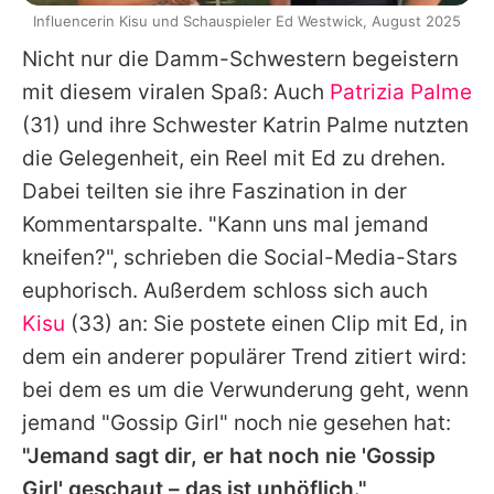
Influencerin Kisu und Schauspieler Ed Westwick, August 2025
Nicht nur die Damm-Schwestern begeistern
mit diesem viralen Spaß: Auch
Patrizia Palme
(31) und ihre Schwester
Katrin Palme
nutzten
die Gelegenheit, ein Reel mit
Ed
zu drehen.
Dabei teilten sie ihre Faszination in der
Kommentarspalte. "Kann uns mal jemand
kneifen?", schrieben die Social-Media-Stars
euphorisch. Außerdem schloss sich auch
Kisu
(33) an: Sie postete einen Clip mit
Ed
, in
dem ein anderer populärer Trend zitiert wird:
bei dem es um die Verwunderung geht, wenn
jemand "
Gossip Girl
" noch nie gesehen hat:
"Jemand sagt dir, er hat noch nie '
Gossip
Girl
' geschaut – das ist unhöflich."