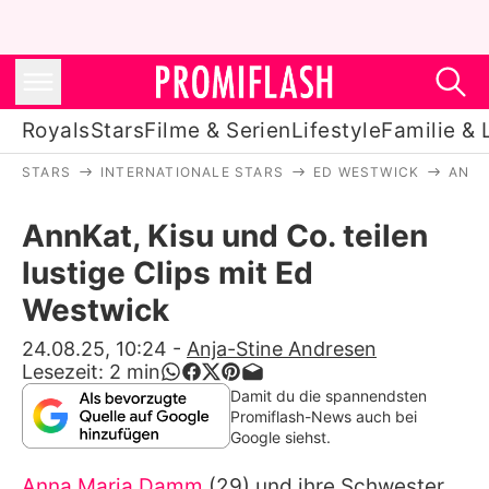
Royals
Stars
Filme & Serien
Lifestyle
Familie & 
STARS
INTERNATIONALE STARS
ED WESTWICK
ANNK
Royals
AnnKat, Kisu und Co. teilen
Stars
lustige Clips mit Ed
Filme & Serien
Westwick
Lifestyle
24.08.25, 10:24
-
Anja-Stine Andresen
Lesezeit:
2
min
Familie & Liebe
Damit du die spannendsten
Promiflash-News auch bei
Promiflash Exklusiv
Google siehst.
Anna Maria Damm
(29) und ihre Schwester