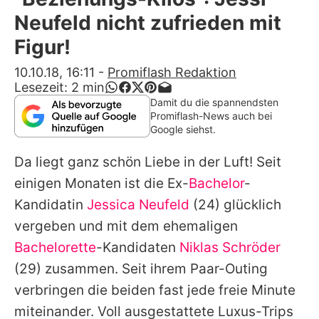
Alle Themen auf Promiflash
Neufeld nicht zufrieden mit
Jobs
Figur!
App runterladen
10.10.18, 16:11
-
Promiflash Redaktion
Lesezeit:
2
min
Team
Damit du die spannendsten
Promiflash-News auch bei
Redaktionelle Richtlinien
Google siehst.
Da liegt ganz schön Liebe in der Luft! Seit
Impressum
einigen Monaten ist die Ex-
Bachelor
-
Datenschutzerklärung
Kandidatin
Jessica Neufeld
(24) glücklich
Nutzungsbedingungen
vergeben und mit dem ehemaligen
Bachelorette
-Kandidaten
Niklas Schröder
Utiq verwalten
(29) zusammen. Seit ihrem Paar-Outing
verbringen die beiden fast jede freie Minute
miteinander. Voll ausgestattete Luxus-Trips