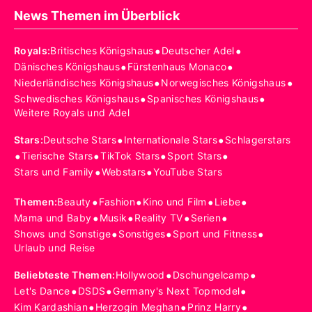
News Themen im Überblick
•
•
Royals
:
Britisches Königshaus
Deutscher Adel
•
•
Dänisches Königshaus
Fürstenhaus Monaco
•
•
Niederländisches Königshaus
Norwegisches Königshaus
•
•
Schwedisches Königshaus
Spanisches Königshaus
Weitere Royals und Adel
•
•
Stars
:
Deutsche Stars
Internationale Stars
Schlagerstars
•
•
•
•
Tierische Stars
TikTok Stars
Sport Stars
•
•
Stars und Family
Webstars
YouTube Stars
•
•
•
•
Themen
:
Beauty
Fashion
Kino und Film
Liebe
•
•
•
•
Mama und Baby
Musik
Reality TV
Serien
•
•
•
Shows und Sonstige
Sonstiges
Sport und Fitness
Urlaub und Reise
•
•
Beliebteste Themen
:
Hollywood
Dschungelcamp
•
•
•
Let's Dance
DSDS
Germany's Next Topmodel
•
•
•
Kim Kardashian
Herzogin Meghan
Prinz Harry