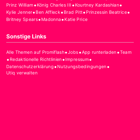
•
•
•
Prinz William
König Charles III
Kourtney Kardashian
•
•
•
•
Kylie Jenner
Ben Affleck
Brad Pitt
Prinzessin Beatrice
•
•
Britney Spears
Madonna
Katie Price
Sonstige Links
•
•
•
Alle Themen auf Promiflash
Jobs
App runterladen
Team
•
•
•
Redaktionelle Richtlinien
Impressum
•
•
Datenschutzerklärung
Nutzungsbedingungen
Utiq verwalten