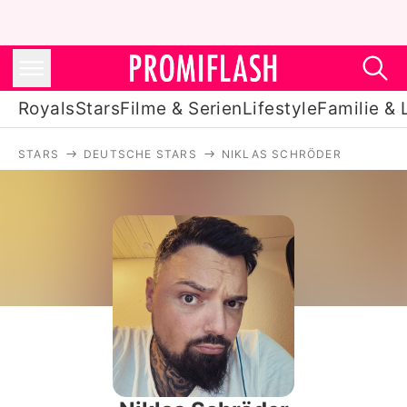
Royals
Stars
Filme & Serien
Lifestyle
Familie & 
STARS
DEUTSCHE STARS
NIKLAS SCHRÖDER
Royals
Stars
Filme & Serien
Lifestyle
Familie & Liebe
Promiflash Exklusiv