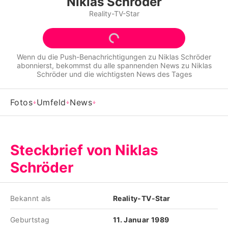
Niklas Schröder
Alle Themen auf Promiflash
Reality-TV-Star
Jobs
App runterladen
Wenn du die Push-Benachrichtigungen zu
Niklas Schröder
abonnierst, bekommst du alle spannenden News zu
Niklas
Team
Schröder
und die wichtigsten News des Tages
Redaktionelle Richtlinien
Fotos
Umfeld
News
Impressum
Datenschutzerklärung
Steckbrief von Niklas
Nutzungsbedingungen
Schröder
Utiq verwalten
Bekannt als
Reality-TV-Star
Geburtstag
11. Januar 1989