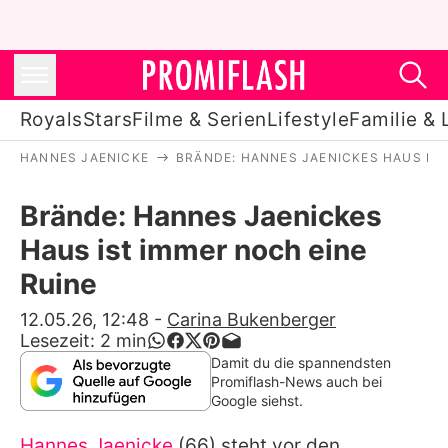
Royals
Stars
Filme & Serien
Lifestyle
Familie & 
HANNES JAENICKE
BRÄNDE: HANNES JAENICKES HAUS IST
Royals
Brände: Hannes Jaenickes
Stars
Haus ist immer noch eine
Filme & Serien
Ruine
Lifestyle
12.05.26, 12:48
-
Carina Bukenberger
Lesezeit:
2
min
Familie & Liebe
Damit du die spannendsten
Promiflash-News auch bei
Promiflash Exklusiv
Google siehst.
Hannes Jaenicke
(66) steht vor den