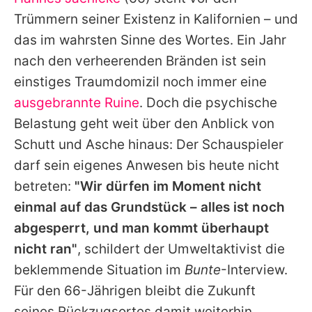
Alle Themen auf Promiflash
Trümmern seiner Existenz in Kalifornien – und
Jobs
das im wahrsten Sinne des Wortes. Ein Jahr
nach den verheerenden Bränden ist sein
App runterladen
einstiges Traumdomizil noch immer eine
Team
ausgebrannte Ruine
. Doch die psychische
Belastung geht weit über den Anblick von
Redaktionelle Richtlinien
Schutt und Asche hinaus: Der Schauspieler
Impressum
darf sein eigenes Anwesen bis heute nicht
betreten:
"Wir dürfen im Moment nicht
Datenschutzerklärung
einmal auf das Grundstück – alles ist noch
Nutzungsbedingungen
abgesperrt, und man kommt überhaupt
Utiq verwalten
nicht ran"
, schildert der Umweltaktivist die
beklemmende Situation im
Bunte
-Interview.
Für den 66-Jährigen bleibt die Zukunft
seines Rückzugsortes damit weiterhin