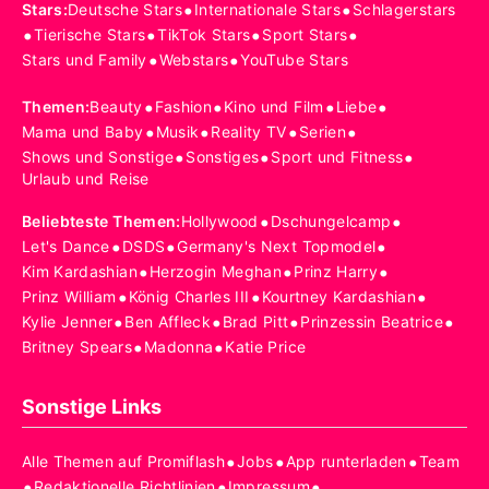
•
•
Stars
:
Deutsche Stars
Internationale Stars
Schlagerstars
•
•
•
•
Tierische Stars
TikTok Stars
Sport Stars
•
•
Stars und Family
Webstars
YouTube Stars
•
•
•
•
Themen
:
Beauty
Fashion
Kino und Film
Liebe
•
•
•
•
Mama und Baby
Musik
Reality TV
Serien
•
•
•
Shows und Sonstige
Sonstiges
Sport und Fitness
Urlaub und Reise
•
•
Beliebteste Themen
:
Hollywood
Dschungelcamp
•
•
•
Let's Dance
DSDS
Germany's Next Topmodel
•
•
•
Kim Kardashian
Herzogin Meghan
Prinz Harry
•
•
•
Prinz William
König Charles III
Kourtney Kardashian
•
•
•
•
Kylie Jenner
Ben Affleck
Brad Pitt
Prinzessin Beatrice
•
•
Britney Spears
Madonna
Katie Price
Sonstige Links
•
•
•
Alle Themen auf Promiflash
Jobs
App runterladen
Team
•
•
•
Redaktionelle Richtlinien
Impressum