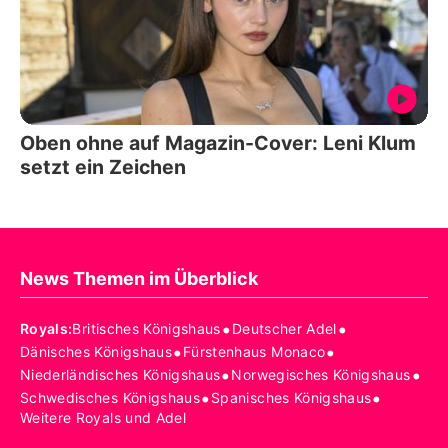
Oben ohne auf Magazin-Cover: Leni Klum
setzt ein Zeichen
News Themen im Überblick
•
•
Royals
:
Britisches Königshaus
Deutscher Adel
•
•
Dänisches Königshaus
Fürstenhaus Monaco
•
•
Niederländisches Königshaus
Norwegisches Königshaus
•
•
Schwedisches Königshaus
Spanisches Königshaus
Weitere Royals und Adel