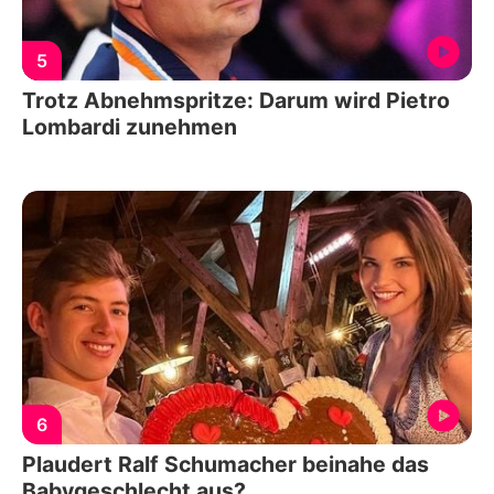
5
Trotz Abnehmspritze: Darum wird Pietro
Lombardi zunehmen
6
Plaudert Ralf Schumacher beinahe das
Babygeschlecht aus?