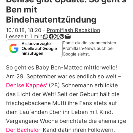
Alle Themen auf Promiflash
Ben mit
Jobs
Bindehautentzündung
App runterladen
10.10.18, 18:20
-
Promiflash Redaktion
Lesezeit:
1
min
Team
Damit du die spannendsten
Promiflash-News auch bei
Redaktionelle Richtlinien
Google siehst.
So geht es Baby Ben-Matteo mittlerweile!
Impressum
Am 29. September war es endlich so weit –
Datenschutzerklärung
Denise Kappès'
(28) Sohnemann erblickte
Nutzungsbedingungen
das Licht der Welt! Seit der Geburt hält die
frischgebackene Mutti ihre Fans stets auf
Utiq verwalten
dem Laufenden über ihr Leben mit Kind.
Vergangene Woche berichtete die ehemalige
Der Bachelor
-Kandidatin ihren Followern,