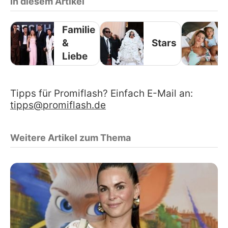
In diesem Artikel
Familie
&
Stars
Liebe
Tipps für Promiflash? Einfach E-Mail an:
tipps@promiflash.de
Weitere Artikel zum Thema