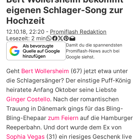
Alle Themen auf Promiflash
eigenen Schlager-Song zur
Jobs
Hochzeit
App runterladen
12.10.18, 22:20
-
Promiflash Redaktion
Lesezeit:
2
min
Team
Damit du die spannendsten
Promiflash-News auch bei
Redaktionelle Richtlinien
Google siehst.
Geht
Bert Wollersheim
(67) jetzt etwa unter
Impressum
die Schlagersänger? Der einstige Puff-König
Datenschutzerklärung
heiratete Anfang Oktober seine Liebste
Nutzungsbedingungen
Ginger Costello
. Nach der romantischen
Trauung in Dänemark gings für das Bling-
Utiq verwalten
Bling-Ehepaar
zum Feiern
auf die Hamburger
Reeperbahn. Und dort wurde dem Ex von
Sophia Vegas
(31) ein riesiges Geschenk live