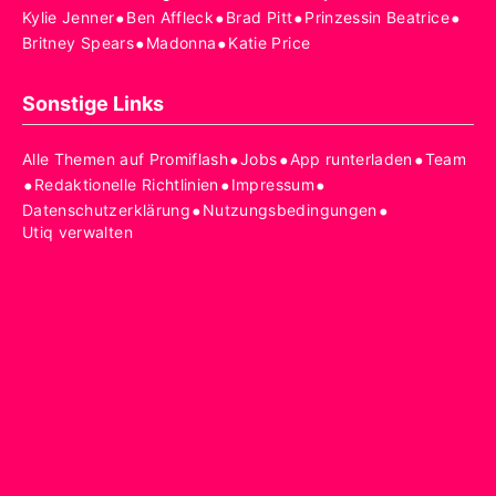
•
•
•
•
Kylie Jenner
Ben Affleck
Brad Pitt
Prinzessin Beatrice
•
•
Britney Spears
Madonna
Katie Price
Sonstige Links
•
•
•
Alle Themen auf Promiflash
Jobs
App runterladen
Team
•
•
•
Redaktionelle Richtlinien
Impressum
•
•
Datenschutzerklärung
Nutzungsbedingungen
Utiq verwalten