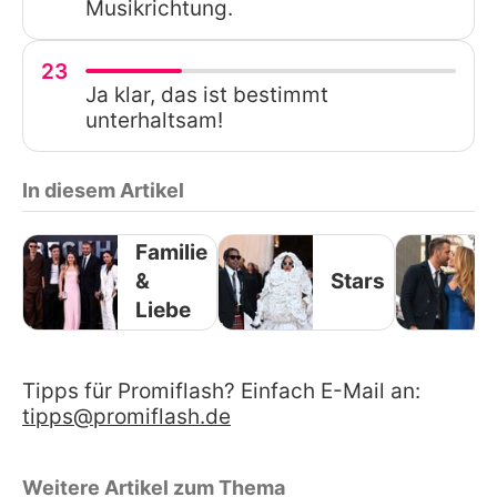
Musikrichtung.
23
Ja klar, das ist bestimmt
unterhaltsam!
In diesem Artikel
Familie
&
Stars
Liebe
Tipps für Promiflash? Einfach E-Mail an:
tipps@promiflash.de
Weitere Artikel zum Thema