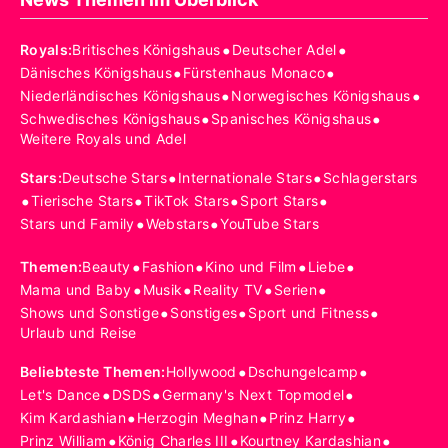
•
•
Royals
:
Britisches Königshaus
Deutscher Adel
•
•
Dänisches Königshaus
Fürstenhaus Monaco
•
•
Niederländisches Königshaus
Norwegisches Königshaus
•
•
Schwedisches Königshaus
Spanisches Königshaus
Weitere Royals und Adel
•
•
Stars
:
Deutsche Stars
Internationale Stars
Schlagerstars
•
•
•
•
Tierische Stars
TikTok Stars
Sport Stars
•
•
Stars und Family
Webstars
YouTube Stars
•
•
•
•
Themen
:
Beauty
Fashion
Kino und Film
Liebe
•
•
•
•
Mama und Baby
Musik
Reality TV
Serien
•
•
•
Shows und Sonstige
Sonstiges
Sport und Fitness
Urlaub und Reise
•
•
Beliebteste Themen
:
Hollywood
Dschungelcamp
•
•
•
Let's Dance
DSDS
Germany's Next Topmodel
•
•
•
Kim Kardashian
Herzogin Meghan
Prinz Harry
•
•
•
Prinz William
König Charles III
Kourtney Kardashian