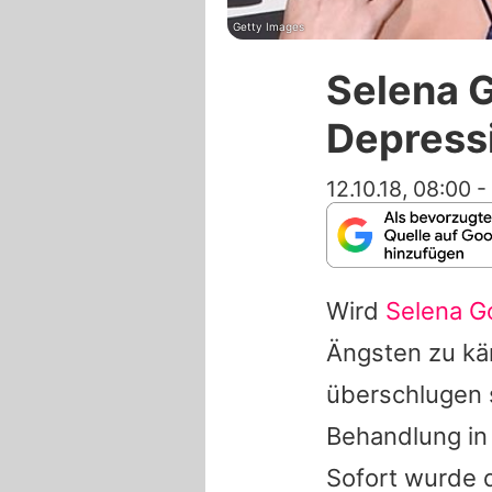
Getty Images
Selena 
Depress
12.10.18, 08:00
-
Wird
Selena 
Ängsten zu kä
überschlugen s
Behandlung in 
Sofort wurde d