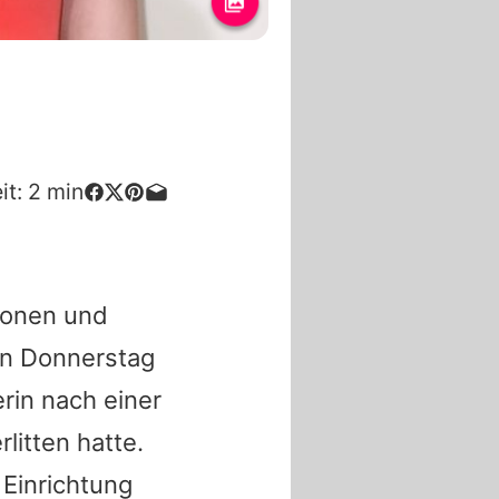
it:
2
min
sionen und
en Donnerstag
rin nach einer
rlitten hatte.
 Einrichtung