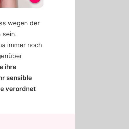
s wegen der
sein.
ema immer noch
genüber
e ihre
hr sensible
e verordnet