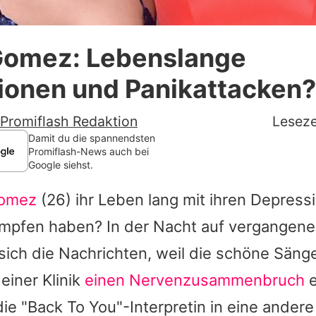
Datenschutzerklärung
Gomez: Lebenslange
Nutzungsbedingungen
ionen und Panikattacken?
Utiq verwalten
Promiflash Redaktion
Leseze
Damit du die spannendsten
Promiflash-News auch bei
Google siehst.
Gomez
(26) ihr Leben lang mit ihren Depres
mpfen haben? In der Nacht auf vergangen
ich die Nachrichten, weil die schöne Sänge
einer Klinik
einen Nervenzusammenbruch
e
ie "Back To You"-Interpretin in eine andere