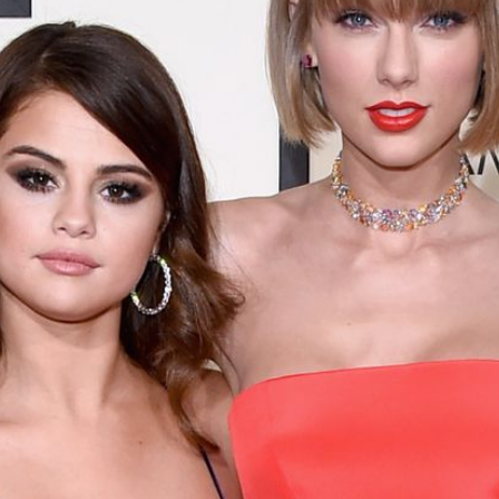
Filme & Serien
Lifestyle
Familie & Liebe
Promiflash Exklusiv
Alle Themen auf Promiflash
Jobs
App runterladen
Team
Redaktionelle Richtlinien
Impressum