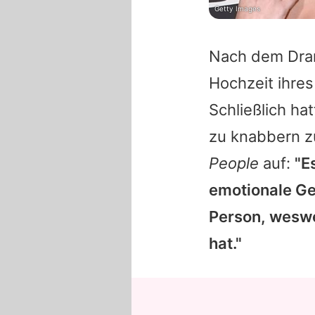
Getty Images
Nach dem Dram
Hochzeit ihre
Schließlich h
zu knabbern z
People
auf:
"E
emotionale Ges
Person, weswe
hat."