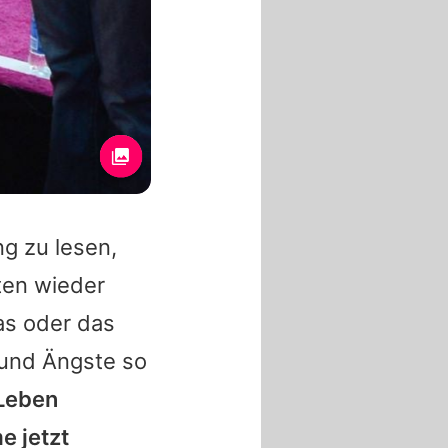
g zu lesen,
ten wieder
as oder das
und Ängste so
 Leben
e jetzt