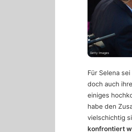
Getty Images
Für
Selena
sei 
doch auch ihr
einiges hochko
habe den Zusa
vielschichtig s
konfrontiert w