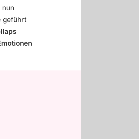
e nun
 geführt
llaps
 Emotionen