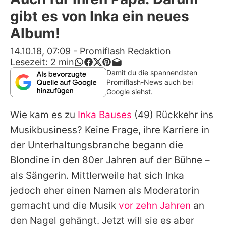
Alle Themen auf Promiflash
gibt es von Inka ein neues
Jobs
Album!
App runterladen
14.10.18, 07:09
-
Promiflash Redaktion
Lesezeit:
2
min
Team
Damit du die spannendsten
Promiflash-News auch bei
Redaktionelle Richtlinien
Google siehst.
Wie kam es zu
Inka Bauses
(49) Rückkehr ins
Impressum
Musikbusiness? Keine Frage, ihre Karriere in
Datenschutzerklärung
der Unterhaltungsbranche begann die
Nutzungsbedingungen
Blondine in den 80er Jahren auf der Bühne –
als Sängerin. Mittlerweile hat sich
Inka
Utiq verwalten
jedoch eher einen Namen als Moderatorin
gemacht und die Musik
vor zehn Jahren
an
den Nagel gehängt. Jetzt will sie es aber