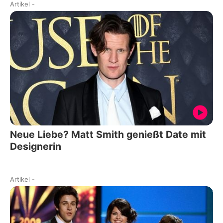
Artikel
-
Neue Liebe? Matt Smith genießt Date mit
Designerin
Artikel
-