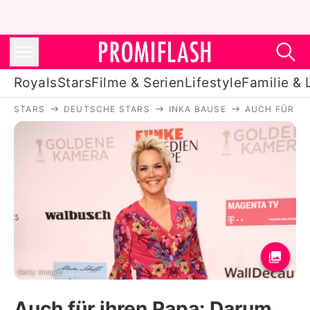
Royals
Stars
Filme & Serien
Lifestyle
Familie & 
STARS
DEUTSCHE STARS
INKA BAUSE
AUCH FÜR IH
Royals
Stars
Filme & Serien
Lifestyle
Familie & Liebe
Promiflash Exklusiv
Getty Images
Auch für ihren Papa: Darum