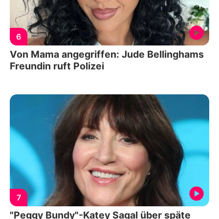
6
Von Mama angegriffen: Jude Bellinghams
Freundin ruft Polizei
7
"Peggy Bundy"-Katey Sagal über späte