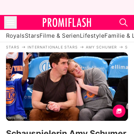
Royals
Stars
Filme & Serien
Lifestyle
Familie & 
STARS
INTERNATIONALE STARS
AMY SCHUMER
SCH
Royals
Stars
Filme & Serien
Lifestyle
Familie & Liebe
Promiflash Exklusiv
Getty Images
Schauspielerin Amy Schumer