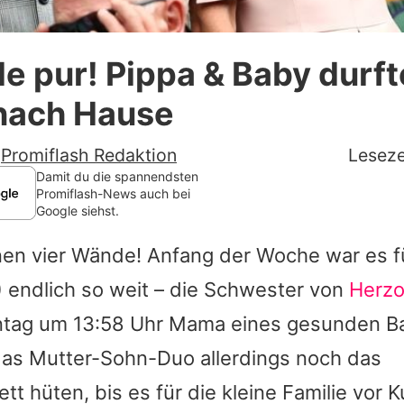
Datenschutzerklärung
e pur! Pippa & Baby durf
Nutzungsbedingungen
 nach Hause
Utiq verwalten
-
Promiflash Redaktion
Leseze
Damit du die spannendsten
Promiflash-News auch bei
Google siehst.
enen vier Wände! Anfang der Woche war es 
 endlich so weit – die Schwester von
Herzo
tag um 13:58 Uhr Mama eines gesunden B
as Mutter-Sohn-Duo allerdings noch das
t hüten, bis es für die kleine Familie vor 