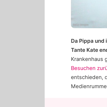
Getty Images
Da
Pippa
und i
Tante Kate end
Krankenhaus g
Besuchen zurü
entschieden, d
Medienrummel 