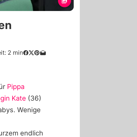
ten
it:
2
min
für
Pippa
gin Kate
(36)
abys. Wenige
Kurzem endlich