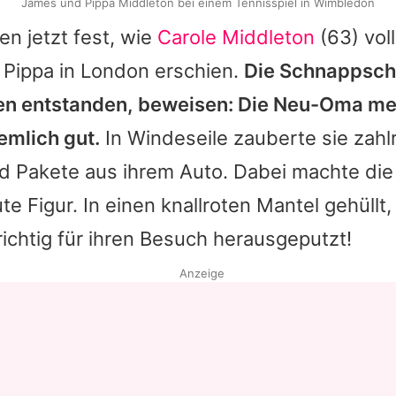
James und Pippa Middleton bei einem Tennisspiel in Wimbledon
lten jetzt fest, wie
Carole Middleton
(63) vol
n
Pippa
in London erschien.
Die Schnappsch
 entstanden, beweisen: Die Neu-Oma mei
emlich gut.
In Windeseile zauberte sie zahl
 Pakete aus ihrem Auto. Dabei machte die
e Figur. In einen knallroten Mantel gehüllt, 
 richtig für ihren Besuch herausgeputzt!
Anzeige