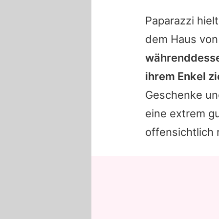
Pa­pa­raz­zi hie
dem Haus vo
währenddessen
ihrem Enkel zi
Geschenke und
eine extrem gut
offensichtlich