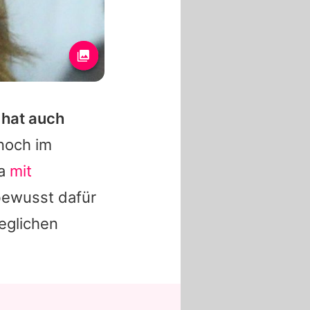
 hat auch
noch im
ra
mit
 bewusst dafür
eglichen