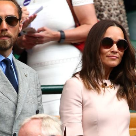
Filme & Serien
Lifestyle
Familie & Liebe
Promiflash Exklusiv
Alle Themen auf Promiflash
Jobs
App runterladen
Team
Redaktionelle Richtlinien
Impressum