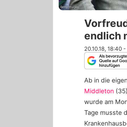
Getty Images
Vorfreud
endlich
20.10.18, 18:40
Ab in die eig
Middleton
(35)
wurde am Mon
Tage musste d
Krankenhausbet