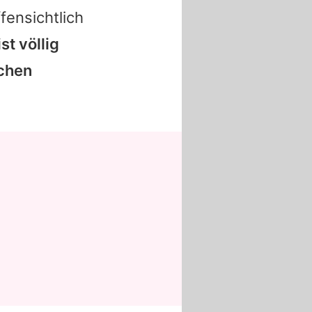
fensichtlich
t völlig
ichen