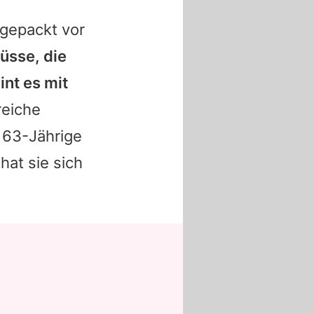
lgepackt vor
üsse, die
nt es mit
reiche
 63-Jährige
hat sie sich