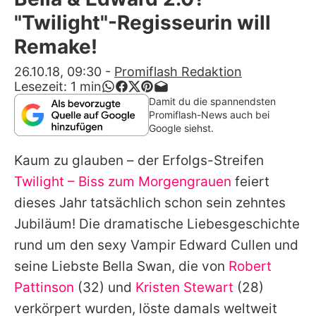
Alle Themen auf Promiflash
"Twilight"-Regisseurin will
Jobs
Remake!
App runterladen
26.10.18, 09:30
-
Promiflash Redaktion
Lesezeit:
1
min
Team
Damit du die spannendsten
Promiflash-News auch bei
Redaktionelle Richtlinien
Google siehst.
Kaum zu glauben – der Erfolgs-Streifen
Impressum
Twilight – Biss zum Morgengrauen
feiert
Datenschutzerklärung
dieses Jahr tatsächlich schon sein zehntes
Nutzungsbedingungen
Jubiläum! Die dramatische Liebesgeschichte
rund um den sexy Vampir Edward Cullen und
Utiq verwalten
seine Liebste Bella Swan, die von
Robert
Pattinson
(32) und
Kristen Stewart
(28)
verkörpert wurden, löste damals weltweit