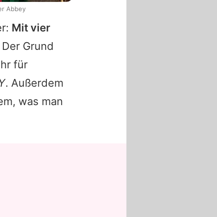
er Abbey
er:
Mit vier
Der Grund
hr für
Y
. Außerdem
dem, was man