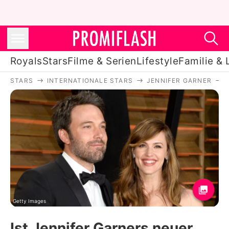
Royals
Stars
Filme & Serien
Lifestyle
Familie & 
STARS
INTERNATIONALE STARS
JENNIFER GARNER
Royals
Stars
Filme & Serien
Lifestyle
Familie & Liebe
Promiflash Exklusiv
Getty Images
Ist Jennifer Garners neuer