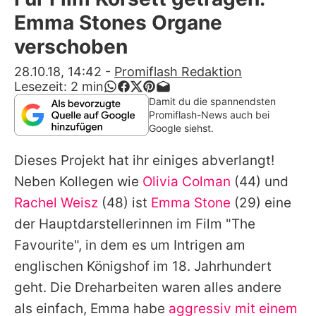
Alle Themen auf Promiflash
Emma Stones Organe
Jobs
verschoben
App runterladen
28.10.18, 14:42
-
Promiflash Redaktion
Lesezeit:
2
min
Team
Damit du die spannendsten
Promiflash-News auch bei
Redaktionelle Richtlinien
Google siehst.
Dieses Projekt hat ihr einiges abverlangt!
Impressum
Neben Kollegen wie
Olivia Colman
(44) und
Datenschutzerklärung
Rachel Weisz
(48) ist
Emma Stone
(29) eine
Nutzungsbedingungen
der Hauptdarstellerinnen im Film "The
Favourite", in dem es um Intrigen am
Utiq verwalten
englischen Königshof im 18. Jahrhundert
geht. Die Dreharbeiten waren alles andere
als einfach,
Emma
habe
aggressiv mit einem