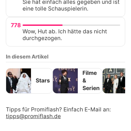
Sie hat einfach alles gegeben und ist
eine tolle Schauspielerin.
778
Wow, Hut ab. Ich hätte das nicht
durchgezogen.
In diesem Artikel
Filme
Stars
&
Serien
Tipps für Promiflash? Einfach E-Mail an:
tipps@promiflash.de