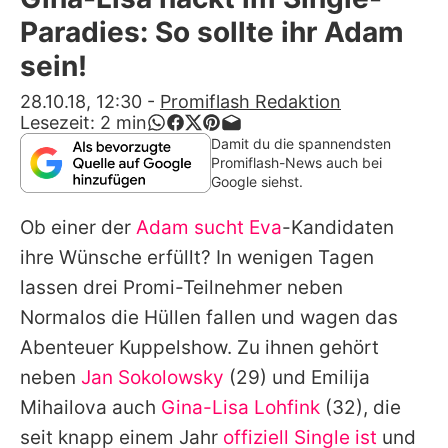
Alle Themen auf Promiflash
Paradies: So sollte ihr Adam
Jobs
sein!
App runterladen
28.10.18, 12:30
-
Promiflash Redaktion
Lesezeit:
2
min
Team
Damit du die spannendsten
Promiflash-News auch bei
Redaktionelle Richtlinien
Google siehst.
Ob einer der
Adam sucht Eva
-Kandidaten
Impressum
ihre Wünsche erfüllt? In wenigen Tagen
Datenschutzerklärung
lassen drei Promi-Teilnehmer neben
Nutzungsbedingungen
Normalos die Hüllen fallen und wagen das
Abenteuer Kuppelshow. Zu ihnen gehört
Utiq verwalten
neben
Jan Sokolowsky
(29) und
Emilija
Mihailova
auch
Gina-Lisa Lohfink
(32), die
seit knapp einem Jahr
offiziell Single ist
und