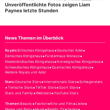
Unveröffentlichte Fotos zeigen Liam
Paynes letzte Stunden
News Themen im Überblick
•
•
Royals
:
Britisches Königshaus
Deutscher Adel
•
•
Dänisches Königshaus
Fürstenhaus Monaco
•
•
Niederländisches Königshaus
Norwegisches Königshaus
•
•
Schwedisches Königshaus
Spanisches Königshaus
Weitere Royals und Adel
•
•
Stars
:
Deutsche Stars
Internationale Stars
Schlagerstars
•
•
•
•
Tierische Stars
TikTok Stars
Sport Stars
•
•
Stars und Family
Webstars
YouTube Stars
•
•
•
•
Themen
:
Beauty
Fashion
Kino und Film
Liebe
•
•
•
•
Mama und Baby
Musik
Reality TV
Serien