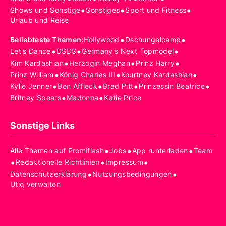
•
•
•
Shows und Sonstige
Sonstiges
Sport und Fitness
Urlaub und Reise
•
•
Beliebteste Themen
:
Hollywood
Dschungelcamp
•
•
•
Let's Dance
DSDS
Germany's Next Topmodel
•
•
•
Kim Kardashian
Herzogin Meghan
Prinz Harry
•
•
•
Prinz William
König Charles III
Kourtney Kardashian
•
•
•
•
Kylie Jenner
Ben Affleck
Brad Pitt
Prinzessin Beatrice
•
•
Britney Spears
Madonna
Katie Price
Sonstige Links
•
•
•
Alle Themen auf Promiflash
Jobs
App runterladen
Team
•
•
•
Redaktionelle Richtlinien
Impressum
•
•
Datenschutzerklärung
Nutzungsbedingungen
Utiq verwalten