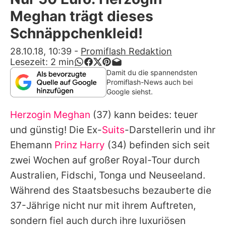
Alle Themen auf Promiflash
Meghan trägt dieses
Jobs
Schnäppchenkleid!
App runterladen
28.10.18, 10:39
-
Promiflash Redaktion
Lesezeit:
2
min
Team
Damit du die spannendsten
Promiflash-News auch bei
Redaktionelle Richtlinien
Google siehst.
Herzogin Meghan
(37) kann beides: teuer
Impressum
und günstig! Die Ex-
Suits
-Darstellerin und ihr
Datenschutzerklärung
Ehemann
Prinz Harry
(34) befinden sich seit
Nutzungsbedingungen
zwei Wochen auf großer Royal-Tour durch
Australien, Fidschi, Tonga und Neuseeland.
Utiq verwalten
Während des Staatsbesuchs bezauberte die
37-Jährige nicht nur mit ihrem Auftreten,
sondern fiel auch durch ihre luxuriösen