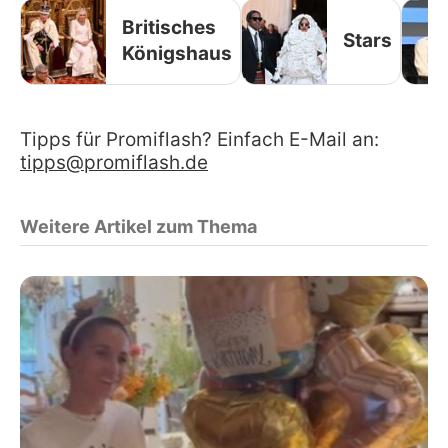
Britisches
Stars
Königshaus
Tipps für Promiflash? Einfach E-Mail an:
tipps@promiflash.de
Weitere Artikel zum Thema