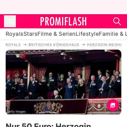
Royals
Stars
Filme & Serien
Lifestyle
Familie & 
ROYALS
BRITISCHES KÖNIGSHAUS
HERZOGIN MEGHAN
Royals
Stars
Filme & Serien
Lifestyle
Familie & Liebe
Promiflash Exklusiv
Getty Images
Nur 50 Euro: Herzogin