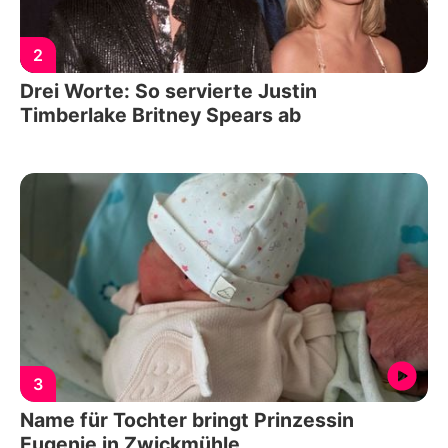
2
Drei Worte: So servierte Justin
Timberlake Britney Spears ab
3
Name für Tochter bringt Prinzessin
Eugenie in Zwickmühle