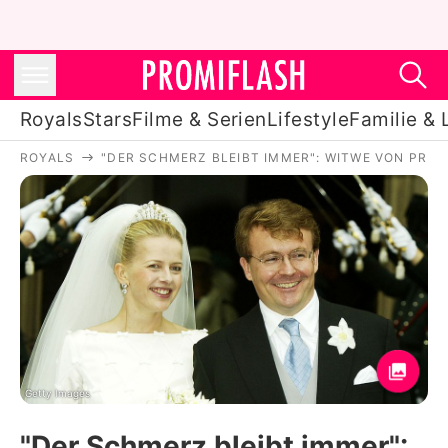
Royals
Stars
Filme & Serien
Lifestyle
Familie & 
ROYALS
"DER SCHMERZ BLEIBT IMMER": WITWE VON PRINZ
Royals
Stars
Filme & Serien
Lifestyle
Familie & Liebe
Promiflash Exklusiv
Getty Images
"Der Schmerz bleibt immer":