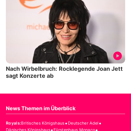
Nach Wirbelbruch: Rocklegende Joan Jett
sagt Konzerte ab
News Themen im Überblick
•
•
Royals
:
Britisches Königshaus
Deutscher Adel
•
•
Dänisches Königshaus
Fürstenhaus Monaco