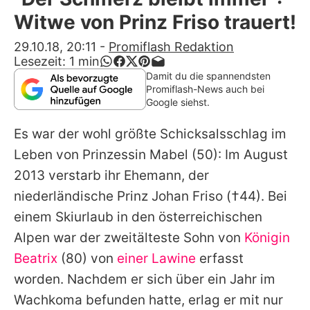
Alle Themen auf Promiflash
Witwe von Prinz Friso trauert!
Jobs
29.10.18, 20:11
-
Promiflash Redaktion
Lesezeit:
1
min
App runterladen
Damit du die spannendsten
Promiflash-News auch bei
Team
Google siehst.
Redaktionelle Richtlinien
Es war der wohl größte Schicksalsschlag im
Leben von
Prinzessin Mabel
(50): Im August
Impressum
2013 verstarb ihr Ehemann, der
Datenschutzerklärung
niederländische
Prinz Johan Friso
(†44). Bei
einem Skiurlaub in den österreichischen
Nutzungsbedingungen
Alpen war der zweitälteste Sohn von
Königin
Utiq verwalten
Beatrix
(80) von
einer Lawine
erfasst
worden. Nachdem er sich über ein Jahr im
Wachkoma befunden hatte, erlag er mit nur