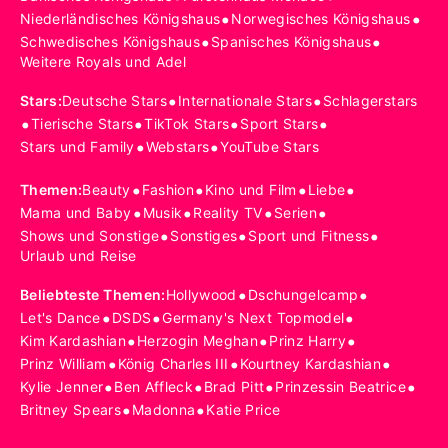
•
•
Niederländisches Königshaus
Norwegisches Königshaus
•
•
Schwedisches Königshaus
Spanisches Königshaus
Weitere Royals und Adel
•
•
Stars
:
Deutsche Stars
Internationale Stars
Schlagerstars
•
•
•
•
Tierische Stars
TikTok Stars
Sport Stars
•
•
Stars und Family
Webstars
YouTube Stars
•
•
•
•
Themen
:
Beauty
Fashion
Kino und Film
Liebe
•
•
•
•
Mama und Baby
Musik
Reality TV
Serien
•
•
•
Shows und Sonstige
Sonstiges
Sport und Fitness
Urlaub und Reise
•
•
Beliebteste Themen
:
Hollywood
Dschungelcamp
•
•
•
Let's Dance
DSDS
Germany's Next Topmodel
•
•
•
Kim Kardashian
Herzogin Meghan
Prinz Harry
•
•
•
Prinz William
König Charles III
Kourtney Kardashian
•
•
•
•
Kylie Jenner
Ben Affleck
Brad Pitt
Prinzessin Beatrice
•
•
Britney Spears
Madonna
Katie Price