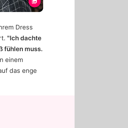
hrem Dress
rt.
"Ich dachte
ß fühlen muss.
 in einem
 auf das enge