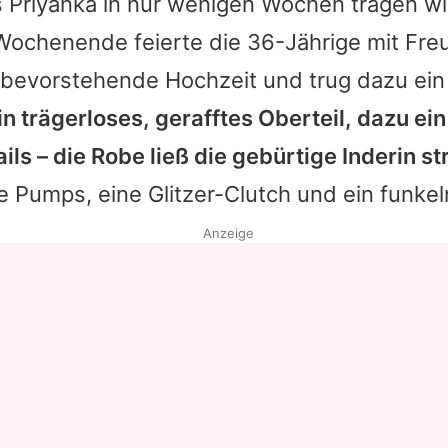
s
Priyanka
in nur wenigen Wochen tragen w
ochenende feierte die 36-Jährige mit Fre
 bevorstehende Hochzeit und trug dazu ein
in trägerloses, gerafftes Oberteil, dazu ei
ils – die Robe ließ die gebürtige Inderin st
e Pumps, eine Glitzer-Clutch und ein funkel
Anzeige