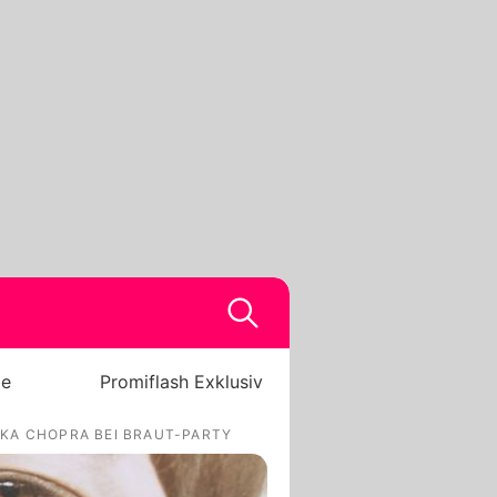
be
Promiflash Exklusiv
KA CHOPRA BEI BRAUT-PARTY