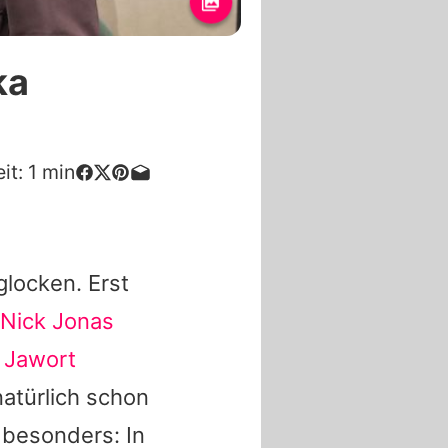
ka
it:
1
min
glocken. Erst
Nick Jonas
 Jawort
atürlich schon
 besonders: In