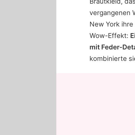
Brautkleid, da
vergangenen W
New York ihre
Wow-Effekt:
E
mit Feder-Deta
kombinierte si