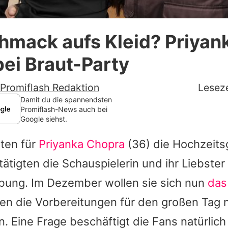
Datenschutzerklärung
hmack aufs Kleid? Priyan
Nutzungsbedingungen
ei Braut-Party
Utiq verwalten
Promiflash Redaktion
Leseze
Damit du die spannendsten
Promiflash-News auch bei
Google siehst.
uten für
Priyanka Chopra
(36) die Hochzeits
ätigten die Schauspielerin und ihr Liebster
obung. Im Dezember wollen sie sich nun
das
en die Vorbereitungen für den großen Tag n
. Eine Frage beschäftigt die Fans natürlich