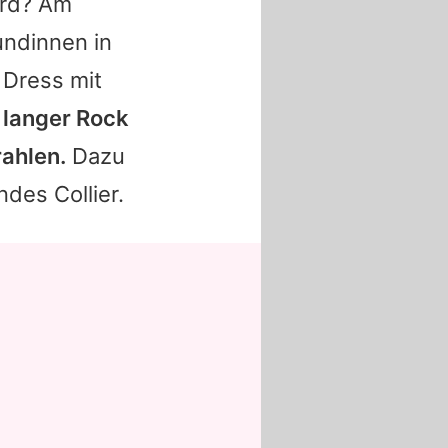
ird? Am
undinnen in
 Dress mit
n langer Rock
rahlen.
Dazu
ndes Collier.