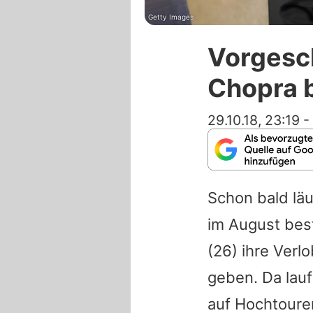
Getty Images
Vorgesc
Chopra b
29.10.18, 23:19
-
Schon bald lä
im August best
(26) ihre Verl
geben. Da lauf
auf Hochtouren