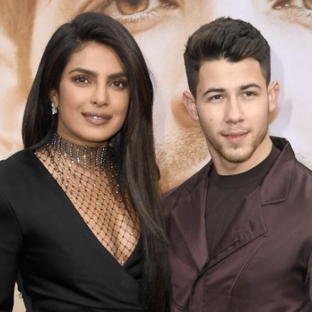
Filme & Serien
Lifestyle
Familie & Liebe
Promiflash Exklusiv
Alle Themen auf Promiflash
Jobs
App runterladen
Team
Redaktionelle Richtlinien
Impressum