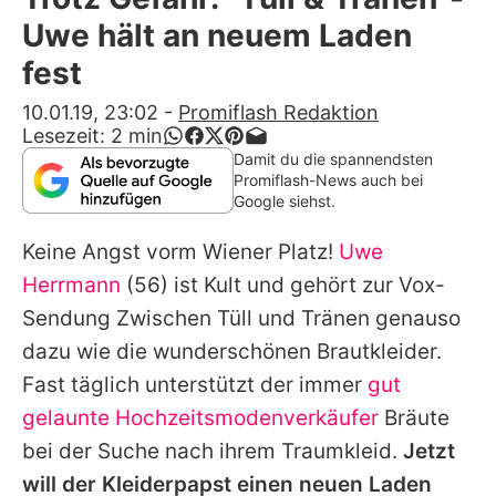
Alle Themen auf Promiflash
Uwe hält an neuem Laden
Jobs
fest
App runterladen
10.01.19, 23:02
-
Promiflash Redaktion
Lesezeit:
2
min
Team
Damit du die spannendsten
Promiflash-News auch bei
Redaktionelle Richtlinien
Google siehst.
Keine Angst vorm Wiener Platz!
Uwe
Impressum
Herrmann
(56) ist Kult und gehört zur Vox-
Datenschutzerklärung
Sendung
Zwischen Tüll und Tränen
genauso
Nutzungsbedingungen
dazu wie die wunderschönen Brautkleider.
Fast täglich unterstützt der immer
gut
Utiq verwalten
gelaunte Hochzeitsmodenverkäufer
Bräute
bei der Suche nach ihrem Traumkleid.
Jetzt
will der Kleiderpapst einen neuen Laden