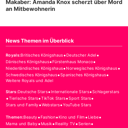
Makaber: Amanda Knox scherzt über Mord
an Mitbewohnerin
News Themen im Überblick
•
•
Royals
:
Britisches Königshaus
Deutscher Adel
•
•
Dänisches Königshaus
Fürstenhaus Monaco
•
•
Niederländisches Königshaus
Norwegisches Königshaus
•
•
Schwedisches Königshaus
Spanisches Königshaus
Weitere Royals und Adel
•
•
Stars
:
Deutsche Stars
Internationale Stars
Schlagerstars
•
•
•
•
Tierische Stars
TikTok Stars
Sport Stars
•
•
Stars und Family
Webstars
YouTube Stars
•
•
•
•
Themen
:
Beauty
Fashion
Kino und Film
Liebe
•
•
•
•
Mama und Baby
Musik
Reality TV
Serien