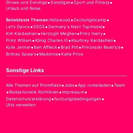
•
•
•
Shows und Sonstige
Sonstiges
Sport und Fitness
Urlaub und Reise
•
•
Beliebteste Themen
:
Hollywood
Dschungelcamp
•
•
•
Let's Dance
DSDS
Germany's Next Topmodel
•
•
•
Kim Kardashian
Herzogin Meghan
Prinz Harry
•
•
•
Prinz William
König Charles III
Kourtney Kardashian
•
•
•
•
Kylie Jenner
Ben Affleck
Brad Pitt
Prinzessin Beatrice
•
•
Britney Spears
Madonna
Katie Price
Sonstige Links
•
•
•
Alle Themen auf Promiflash
Jobs
App runterladen
Team
•
•
•
Redaktionelle Richtlinien
Impressum
•
•
Datenschutzerklärung
Nutzungsbedingungen
Utiq verwalten