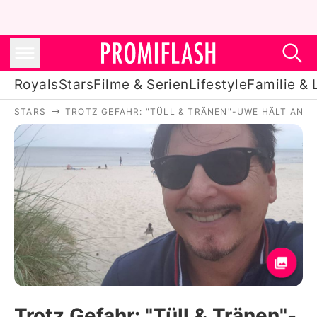
Royals
Stars
Filme & Serien
Lifestyle
Familie & 
STARS
TROTZ GEFAHR: "TÜLL & TRÄNEN"-UWE HÄLT AN 
Royals
Stars
Filme & Serien
Lifestyle
Familie & Liebe
Promiflash Exklusiv
Trotz Gefahr: "Tüll & Tränen"-