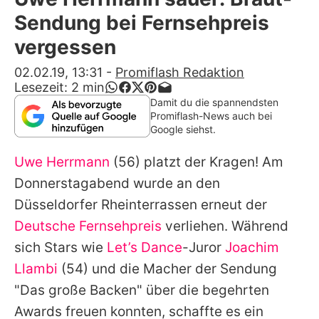
Alle Themen auf Promiflash
Sendung bei Fernsehpreis
Jobs
vergessen
App runterladen
02.02.19, 13:31
-
Promiflash Redaktion
Lesezeit:
2
min
Team
Damit du die spannendsten
Promiflash-News auch bei
Redaktionelle Richtlinien
Google siehst.
Uwe Herrmann
(56) platzt der Kragen! Am
Impressum
Donnerstagabend wurde an den
Datenschutzerklärung
Düsseldorfer Rheinterrassen erneut der
Nutzungsbedingungen
Deutsche Fernsehpreis
verliehen. Während
sich Stars wie
Let’s Dance
-Juror
Joachim
Utiq verwalten
Llambi
(54) und die Macher der Sendung
"Das große Backen" über die begehrten
Awards freuen konnten, schaffte es ein