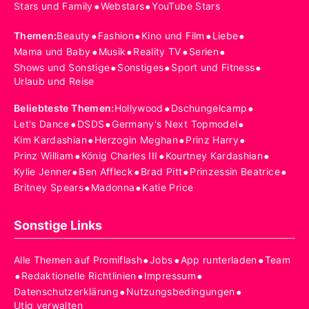
•
•
Stars und Family
Webstars
YouTube Stars
•
•
•
•
Themen
:
Beauty
Fashion
Kino und Film
Liebe
•
•
•
•
Mama und Baby
Musik
Reality TV
Serien
•
•
•
Shows und Sonstige
Sonstiges
Sport und Fitness
Urlaub und Reise
•
•
Beliebteste Themen
:
Hollywood
Dschungelcamp
•
•
•
Let's Dance
DSDS
Germany's Next Topmodel
•
•
•
Kim Kardashian
Herzogin Meghan
Prinz Harry
•
•
•
Prinz William
König Charles III
Kourtney Kardashian
•
•
•
•
Kylie Jenner
Ben Affleck
Brad Pitt
Prinzessin Beatrice
•
•
Britney Spears
Madonna
Katie Price
Sonstige Links
•
•
•
Alle Themen auf Promiflash
Jobs
App runterladen
Team
•
•
•
Redaktionelle Richtlinien
Impressum
•
•
Datenschutzerklärung
Nutzungsbedingungen
Utiq verwalten