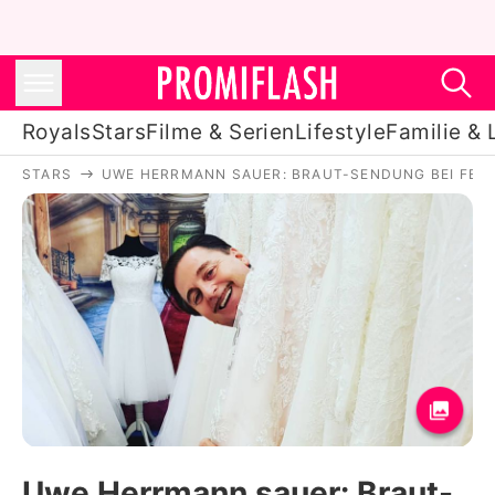
Royals
Stars
Filme & Serien
Lifestyle
Familie & 
STARS
UWE HERRMANN SAUER: BRAUT-SENDUNG BEI FER
Royals
Stars
Filme & Serien
Lifestyle
Familie & Liebe
Promiflash Exklusiv
Uwe Herrmann sauer: Braut-