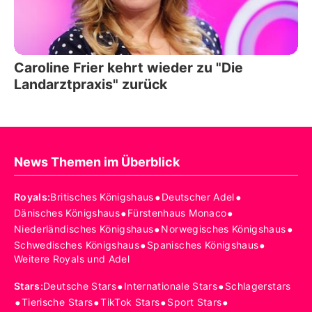
Caroline Frier kehrt wieder zu "Die
Landarztpraxis" zurück
News Themen im Überblick
•
•
Royals
:
Britisches Königshaus
Deutscher Adel
•
•
Dänisches Königshaus
Fürstenhaus Monaco
•
•
Niederländisches Königshaus
Norwegisches Königshaus
•
•
Schwedisches Königshaus
Spanisches Königshaus
Weitere Royals und Adel
•
•
Stars
:
Deutsche Stars
Internationale Stars
Schlagerstars
•
•
•
•
Tierische Stars
TikTok Stars
Sport Stars