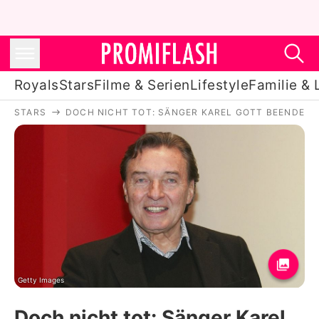
Royals
Stars
Filme & Serien
Lifestyle
Familie & 
STARS
DOCH NICHT TOT: SÄNGER KAREL GOTT BEENDET D
Royals
Stars
Filme & Serien
Lifestyle
Familie & Liebe
Promiflash Exklusiv
Getty Images
Doch nicht tot: Sänger Karel