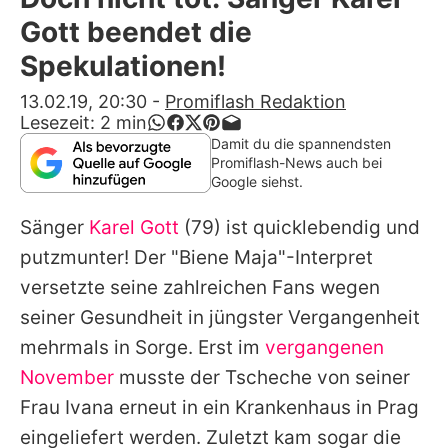
Alle Themen auf Promiflash
Gott beendet die
Jobs
Spekulationen!
App runterladen
13.02.19, 20:30
-
Promiflash Redaktion
Lesezeit:
2
min
Team
Damit du die spannendsten
Promiflash-News auch bei
Redaktionelle Richtlinien
Google siehst.
Sänger
Karel Gott
(79) ist quicklebendig und
Impressum
putzmunter! Der "Biene Maja"-Interpret
Datenschutzerklärung
versetzte seine zahlreichen Fans wegen
Nutzungsbedingungen
seiner Gesundheit in jüngster Vergangenheit
mehrmals in Sorge. Erst im
vergangenen
Utiq verwalten
November
musste der Tscheche von seiner
Frau Ivana erneut in ein Krankenhaus in Prag
eingeliefert werden. Zuletzt kam sogar die