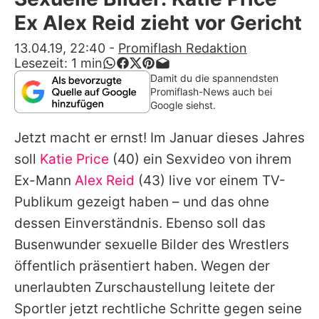
Alle Themen auf Promiflash
Ex Alex Reid zieht vor Gericht
Jobs
13.04.19, 22:40
-
Promiflash Redaktion
Lesezeit:
1
min
App runterladen
Damit du die spannendsten
Promiflash-News auch bei
Team
Google siehst.
Redaktionelle Richtlinien
Jetzt macht er ernst! Im Januar dieses Jahres
soll
Katie Price
(40) ein Sexvideo von ihrem
Impressum
Ex-Mann
Alex Reid
(43) live vor einem TV-
Datenschutzerklärung
Publikum gezeigt haben – und das ohne
dessen Einverständnis. Ebenso soll das
Nutzungsbedingungen
Busenwunder sexuelle Bilder des Wrestlers
Utiq verwalten
öffentlich präsentiert haben. Wegen der
unerlaubten Zurschaustellung
leitete der
Sportler jetzt rechtliche Schritte gegen seine