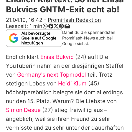
Alle Themen auf Promiflash
Bukvics GNTM-Exit echt ab!
Jobs
21.04.19, 16:42
-
Promiflash Redaktion
Lesezeit:
1
min
App runterladen
Damit du die spannendsten
Promiflash-News auch bei
Team
Google siehst.
Redaktionelle Richtlinien
Endlich klärt
Enisa Bukvic
(24) auf! Die
YouTuberin nahm an der diesjährigen Staffel
Impressum
von
Germany's next Topmodel
teil. Trotz
Datenschutzerklärung
stetigen Lobes von
Heidi Klum
(45)
höchstpersönlich belegte sie dort allerdings
Nutzungsbedingungen
nur den 15. Platz. Warum? Die Liebste von
Utiq verwalten
Simon Desue
(27) stieg freiwillig aus –
angeblich, weil sie
ihren Freund
zu sehr
vermisste und zu sehr unter der dauerhaften