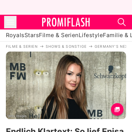
Royals
Stars
Filme & Serien
Lifestyle
Familie & 
FILME & SERIEN
SHOWS & SONSTIGE
GERMANY'S NEXT
Royals
Stars
Filme & Serien
Lifestyle
Familie & Liebe
Promiflash Exklusiv
Getty Images
Endlich Klartext: So lief Enisa