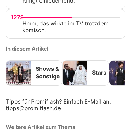
Klingt einleuchtend.
1278
Hmm, das wirkte im TV trotzdem
komisch.
In diesem Artikel
Shows &
Stars
Sonstige
Tipps für Promiflash? Einfach E-Mail an:
tipps@promiflash.de
Weitere Artikel zum Thema