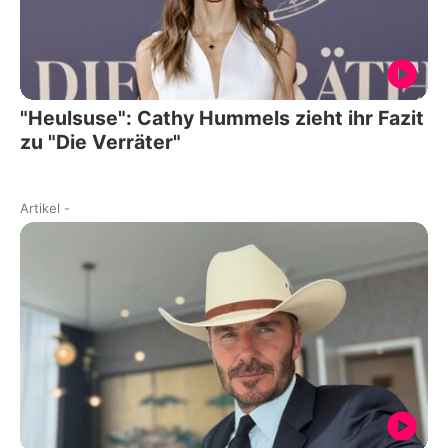
"Heulsuse": Cathy Hummels zieht ihr Fazit
zu "Die Verräter"
Artikel
-