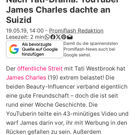
Alle Themen auf Promiflash
James Charles dachte an
Jobs
Suizid
App runterladen
19.05.19, 14:00
-
Promiflash Redaktion
Lesezeit:
2
min
Team
Damit du die spannendsten
Promiflash-News auch bei
Redaktionelle Richtlinien
Google siehst.
Der
öffentliche Streit
mit
Tati Westbrook
hat
Impressum
James Charles
(19) extrem belastet! Die
Datenschutzerklärung
beiden Beauty-Influencer verband eigentlich
Nutzungsbedingungen
eine gute Freundschaft – doch die ist seit
rund einer Woche Geschichte. Die
Utiq verwalten
YouTuberin teilte ein 43-minütiges Video und
warf James darin vor, ihr mit Werbung in den
Rücken gefallen zu sein. Außerdem