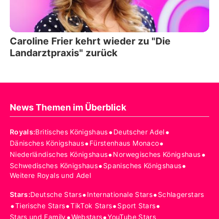
Caroline Frier kehrt wieder zu "Die
Landarztpraxis" zurück
News Themen im Überblick
•
•
Royals
:
Britisches Königshaus
Deutscher Adel
•
•
Dänisches Königshaus
Fürstenhaus Monaco
•
•
Niederländisches Königshaus
Norwegisches Königshaus
•
•
Schwedisches Königshaus
Spanisches Königshaus
Weitere Royals und Adel
•
•
Stars
:
Deutsche Stars
Internationale Stars
Schlagerstars
•
•
•
•
Tierische Stars
TikTok Stars
Sport Stars
•
•
Stars und Family
Webstars
YouTube Stars