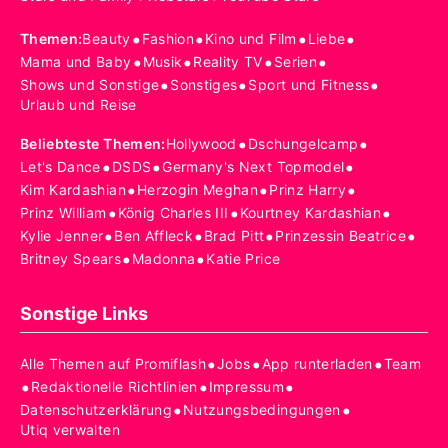
•
•
•
•
Themen
:
Beauty
Fashion
Kino und Film
Liebe
•
•
•
•
Mama und Baby
Musik
Reality TV
Serien
•
•
•
Shows und Sonstige
Sonstiges
Sport und Fitness
Urlaub und Reise
•
•
Beliebteste Themen
:
Hollywood
Dschungelcamp
•
•
•
Let's Dance
DSDS
Germany's Next Topmodel
•
•
•
Kim Kardashian
Herzogin Meghan
Prinz Harry
•
•
•
Prinz William
König Charles III
Kourtney Kardashian
•
•
•
•
Kylie Jenner
Ben Affleck
Brad Pitt
Prinzessin Beatrice
•
•
Britney Spears
Madonna
Katie Price
Sonstige Links
•
•
•
Alle Themen auf Promiflash
Jobs
App runterladen
Team
•
•
•
Redaktionelle Richtlinien
Impressum
•
•
Datenschutzerklärung
Nutzungsbedingungen
Utiq verwalten