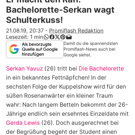
Alle Themen auf Promiflash
Bachelorette-Serkan wagt
Jobs
Schulterkuss!
App runterladen
21.08.19, 20:37
-
Promiflash Redaktion
Lesezeit:
1
min
Team
Damit du die spannendsten
Promiflash-News auch bei
Redaktionelle Richtlinien
Google siehst.
Serkan Yavuz
(26) tritt bei
Die Bachelorette
Impressum
in ein bekanntes Fettnäpfchen! In der
Datenschutzerklärung
sechsten Folge der Kuppelshow wird für den
Nutzungsbedingungen
süßen Rosenanwärter ein kleiner Traum
wahr: Nach langem Betteln bekommt der 26-
Utiq verwalten
Jährige endlich sein ersehntes Einzeldate mit
Gerda Lewis
(26). Doch ausgerechnet bei
der Begrüßung begeht der Student einen