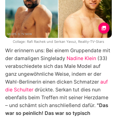
MG RTL D, TV NOW
Collage: Rafi Rachek und Serkan Yavuz, Reality-TV-Stars
Wir erinnern uns: Bei einem Gruppendate mit
der damaligen Singlelady
Nadine Klein
(33)
verabschiedete sich das Male Model auf
ganz ungewöhnliche Weise, indem er der
Wahl-Berlinerin einen dicken Schmatzer
auf
die Schulter
drückte.
Serkan
tut dies nun
ebenfalls beim Treffen mit seiner Herzdame
– und schämt sich anschließend dafür.
"Das
war so peinlich! Das war so typisch