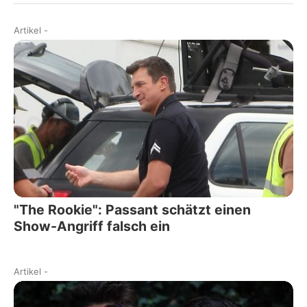
Artikel
-
"The Rookie": Passant schätzt einen
Show-Angriff falsch ein
Artikel
-