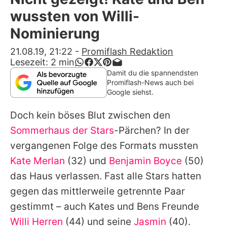
Alle Themen auf Promiflash
wussten von Willi-
Jobs
Nominierung
App runterladen
21.08.19, 21:22
-
Promiflash Redaktion
Lesezeit:
2
min
Team
Damit du die spannendsten
Promiflash-News auch bei
Redaktionelle Richtlinien
Google siehst.
Doch kein böses Blut zwischen den
Impressum
Sommerhaus der Stars
-Pärchen? In der
Datenschutzerklärung
vergangenen Folge des Formats mussten
Nutzungsbedingungen
Kate Merlan
(32) und
Benjamin Boyce
(50)
das Haus verlassen. Fast alle Stars hatten
Utiq verwalten
gegen das mittlerweile getrennte Paar
gestimmt – auch
Kates
und Bens Freunde
Willi Herren
(44) und seine
Jasmin
(40).