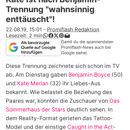
Alle Themen auf Promiflash
Trennung "wahnsinnig
Jobs
enttäuscht"!
App runterladen
22.08.19, 15:01
-
Promiflash Redaktion
Lesezeit:
2
min
Team
Damit du die spannendsten
Promiflash-News auch bei
Redaktionelle Richtlinien
Google siehst.
Diese Trennung zeichnete sich schon im TV
Impressum
ab. Am Dienstag gaben
Benjamin Boyce
(50)
Datenschutzerklärung
und
Kate Merlan
(32) ihr Liebes-Aus
Nutzungsbedingungen
bekannt. Wie belastet die Beziehung des
Paares war, konnten die Zuschauer von
Das
Utiq verwalten
Sommerhaus der Stars
deutlich sehen. In
dem Reality-Format gerieten das Tattoo-
Model und der einstige
Caught in the Act
-