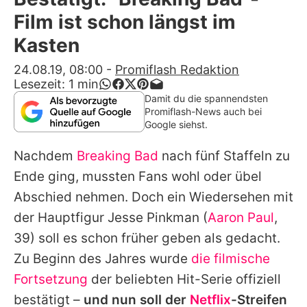
Alle Themen auf Promiflash
Film ist schon längst im
Jobs
Kasten
App runterladen
24.08.19, 08:00
-
Promiflash Redaktion
Lesezeit:
1
min
Team
Damit du die spannendsten
Promiflash-News auch bei
Redaktionelle Richtlinien
Google siehst.
Nachdem
Breaking Bad
nach fünf Staffeln zu
Impressum
Ende ging, mussten Fans wohl oder übel
Datenschutzerklärung
Abschied nehmen. Doch ein Wiedersehen mit
Nutzungsbedingungen
der Hauptfigur Jesse Pinkman (
Aaron Paul
,
39) soll es schon früher geben als gedacht.
Utiq verwalten
Zu Beginn des Jahres wurde
die filmische
Fortsetzung
der beliebten Hit-Serie offiziell
bestätigt –
und nun soll der
Netflix
-Streifen