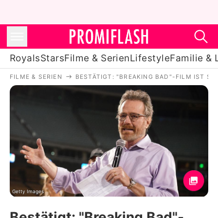
Royals
Stars
Filme & Serien
Lifestyle
Familie & 
FILME & SERIEN
BESTÄTIGT: "BREAKING BAD"-FILM IST S
Royals
Stars
Filme & Serien
Lifestyle
Familie & Liebe
Promiflash Exklusiv
Getty Images
Bestätigt: "Breaking Bad"-