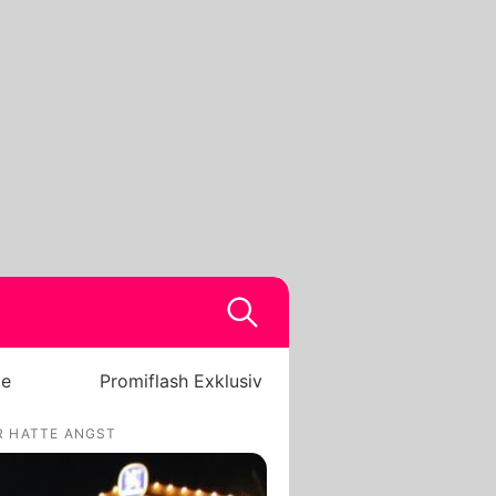
be
Promiflash Exklusiv
R HATTE ANGST