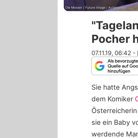
Ole Mooser / Future Image / Actionpress
"Tagela
Pocher 
07.11.19, 06:42
-
Sie hatte Ang
dem Komiker
Österreicherin
sie ein Baby 
werdende Mama