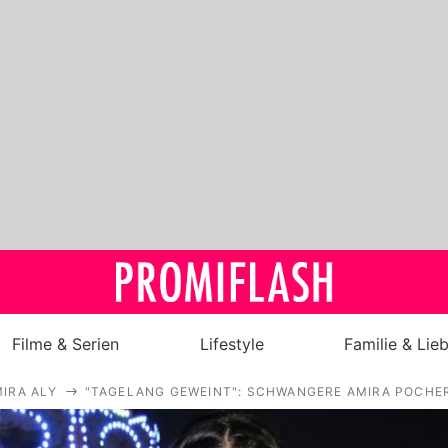
Filme & Serien
Lifestyle
Familie & Lie
IRA ALY
"TAGELANG GEWEINT": SCHWANGERE AMIRA POCHE
Royals
Stars