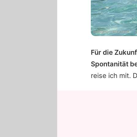
Instagram / amira_m.aly
Für die Zukunf
Spontanität b
reise ich mit. 