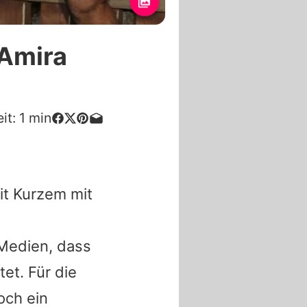
 Amira
it:
1
min
eit Kurzem mit
 Medien, dass
et. Für die
och ein