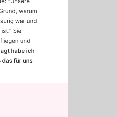
de: "Unsere
r Grund, warum
raurig war und
ist." Sie
 fliegen und
sagt habe ich
 das für uns