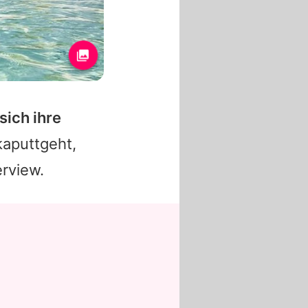
sich ihre
kaputtgeht,
erview.