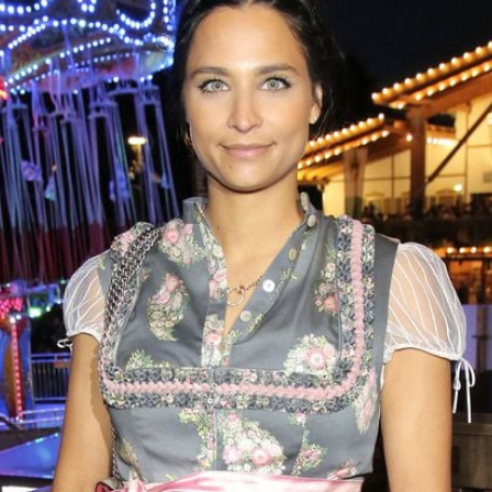
Filme & Serien
Lifestyle
Familie & Liebe
Promiflash Exklusiv
Alle Themen auf Promiflash
Jobs
App runterladen
Team
Redaktionelle Richtlinien
Impressum