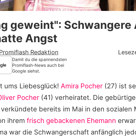
Datenschutzerklärung
ng geweint": Schwangere
Nutzungsbedingungen
hatte Angst
Utiq verwalten
Promiflash Redaktion
Leseze
Damit du die spannendsten
Promiflash-News auch bei
Google siehst.
st ums Liebesglück!
Amira Pocher
(27) ist s
Oliver Pocher
(41) verheiratet. Die gebürtige
 verkündete bereits im Mai in den sozialen
von ihrem
frisch gebackenen Ehemann
erwart
 war die Schwangerschaft anfänglich jed