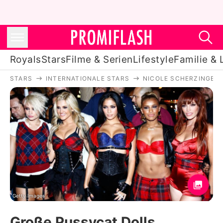
Royals
Stars
Filme & Serien
Lifestyle
Familie & 
STARS
INTERNATIONALE STARS
NICOLE SCHERZINGER
Royals
Stars
Filme & Serien
Lifestyle
Familie & Liebe
Promiflash Exklusiv
Getty Images
Große Pussycat Dolls