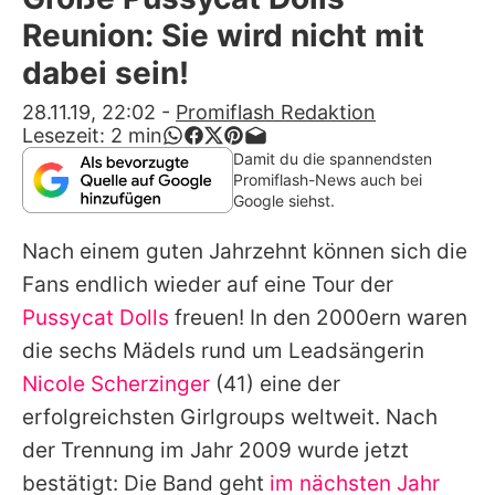
Alle Themen auf Promiflash
Reunion: Sie wird nicht mit
Jobs
dabei sein!
App runterladen
28.11.19, 22:02
-
Promiflash Redaktion
Lesezeit:
2
min
Team
Damit du die spannendsten
Promiflash-News auch bei
Redaktionelle Richtlinien
Google siehst.
Nach einem guten Jahrzehnt können sich die
Impressum
Fans endlich wieder auf eine Tour der
Datenschutzerklärung
Pussycat Dolls
freuen! In den 2000ern waren
Nutzungsbedingungen
die sechs Mädels rund um Leadsängerin
Nicole Scherzinger
(41) eine der
Utiq verwalten
erfolgreichsten Girlgroups weltweit. Nach
der Trennung im Jahr 2009 wurde jetzt
bestätigt: Die Band geht
im nächsten Jahr