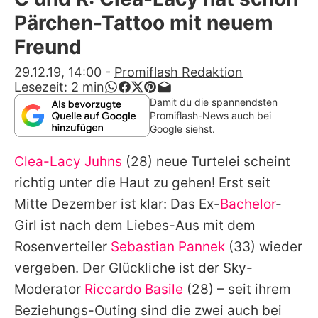
Alle Themen auf Promiflash
Pärchen-Tattoo mit neuem
Jobs
Freund
App runterladen
29.12.19, 14:00
-
Promiflash Redaktion
Lesezeit:
2
min
Team
Damit du die spannendsten
Promiflash-News auch bei
Redaktionelle Richtlinien
Google siehst.
Clea-Lacy Juhns
(28) neue Turtelei scheint
Impressum
richtig unter die Haut zu gehen! Erst
seit
Datenschutzerklärung
Mitte Dezember
ist klar: Das Ex-
Bachelor
-
Nutzungsbedingungen
Girl ist nach dem Liebes-Aus mit dem
Rosenverteiler
Sebastian Pannek
(33) wieder
Utiq verwalten
vergeben. Der Glückliche ist der Sky-
Moderator
Riccardo Basile
(28) – seit ihrem
Beziehungs-Outing sind die zwei auch bei