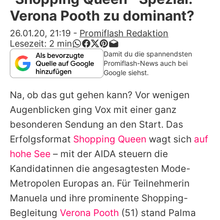
Alle Themen auf Promiflash
Verona Pooth zu dominant?
Jobs
26.01.20, 21:19
-
Promiflash Redaktion
Lesezeit:
2
min
App runterladen
Damit du die spannendsten
Promiflash-News auch bei
Team
Google siehst.
Redaktionelle Richtlinien
Na, ob das gut gehen kann? Vor wenigen
Augenblicken ging Vox mit einer ganz
Impressum
besonderen Sendung an den Start. Das
Datenschutzerklärung
Erfolgsformat
Shopping Queen
wagt sich
auf
hohe See
– mit der AIDA steuern die
Nutzungsbedingungen
Kandidatinnen die angesagtesten Mode-
Utiq verwalten
Metropolen Europas an. Für Teilnehmerin
Manuela und ihre prominente Shopping-
Begleitung
Verona Pooth
(51) stand Palma