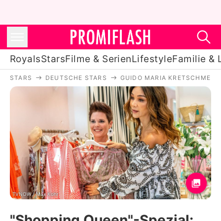
Royals
Stars
Filme & Serien
Lifestyle
Familie & 
STARS
DEUTSCHE STARS
GUIDO MARIA KRETSCHMER
Royals
Stars
Filme & Serien
Lifestyle
Familie & Liebe
Promiflash Exklusiv
TVNOW / Max Kohr
"Shopping Queen"-Spezial: