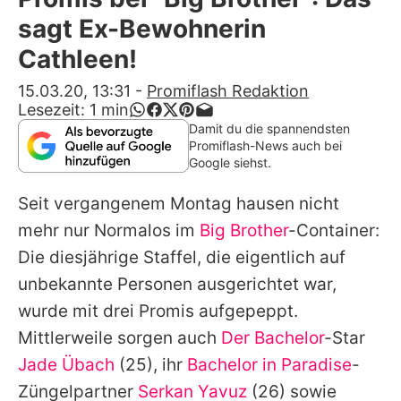
Alle Themen auf Promiflash
sagt Ex-Bewohnerin
Jobs
Cathleen!
App runterladen
15.03.20, 13:31
-
Promiflash Redaktion
Lesezeit:
1
min
Team
Damit du die spannendsten
Promiflash-News auch bei
Redaktionelle Richtlinien
Google siehst.
Seit vergangenem Montag hausen nicht
Impressum
mehr nur Normalos im
Big Brother
-Container:
Datenschutzerklärung
Die diesjährige Staffel, die eigentlich auf
Nutzungsbedingungen
unbekannte Personen ausgerichtet war,
wurde mit drei Promis aufgepeppt.
Utiq verwalten
Mittlerweile sorgen auch
Der Bachelor
-Star
Jade Übach
(25), ihr
Bachelor in Paradise
-
Züngelpartner
Serkan Yavuz
(26) sowie