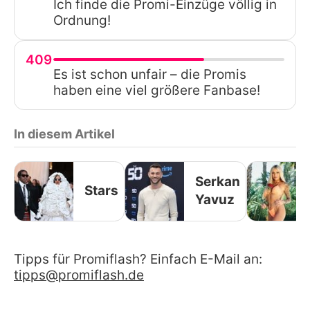
Ich finde die Promi-Einzüge völlig in
Ordnung!
409
Es ist schon unfair – die Promis
haben eine viel größere Fanbase!
In diesem Artikel
Serkan
Stars
Yavuz
Tipps für Promiflash? Einfach E-Mail an:
tipps@promiflash.de