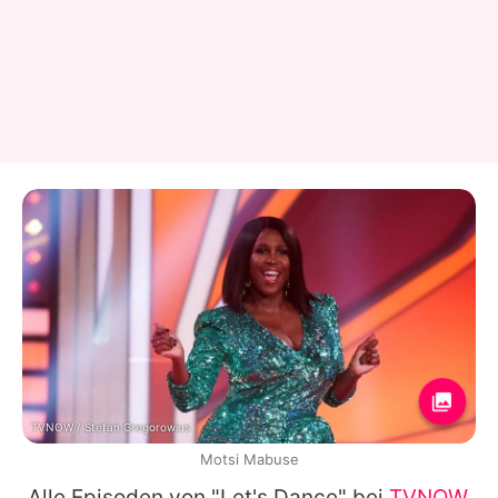
TVNOW / Stefan Gregorowius
Motsi Mabuse
Alle Episoden von "Let's Dance" bei
TVNOW
.