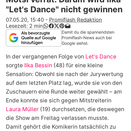
Alle Themen auf Promiflash
"Let's Dance" nicht gewinnen
Jobs
07.05.20, 15:40
-
Promiflash Redaktion
Lesezeit:
2
min
App runterladen
Damit du die spannendsten
Promiflash-News auch bei
Team
Google siehst.
Redaktionelle Richtlinien
In der vergangenen Folge von
Let's Dance
sorgte
Ilka Bessin
(48) für eine kleine
Impressum
Sensation: Obwohl sie nach der Jurywertung
Datenschutzerklärung
auf dem letzten Platz lag, wurde sie von den
Zuschauern eine Runde weiter gewählt – am
Nutzungsbedingungen
Ende konnte sie sich gegen Mitstreiterin
Utiq verwalten
Laura Müller
(19) durchsetzen, die deswegen
die Show am Freitag verlassen musste.
Damit gehört die Komikerin tatsächlich zu