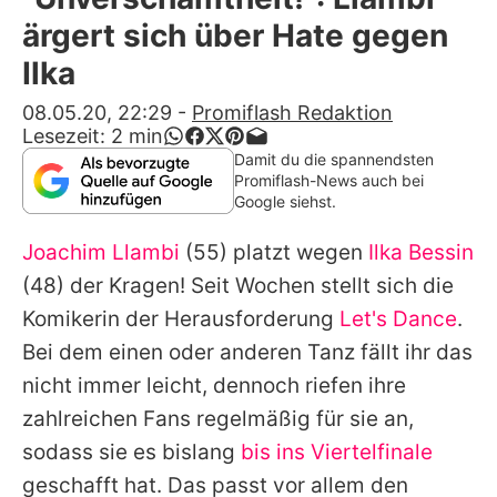
Alle Themen auf Promiflash
ärgert sich über Hate gegen
Jobs
Ilka
App runterladen
08.05.20, 22:29
-
Promiflash Redaktion
Lesezeit:
2
min
Team
Damit du die spannendsten
Promiflash-News auch bei
Redaktionelle Richtlinien
Google siehst.
Joachim Llambi
(55) platzt wegen
Ilka Bessin
Impressum
(48) der Kragen! Seit Wochen stellt sich die
Datenschutzerklärung
Komikerin der Herausforderung
Let's Dance
.
Nutzungsbedingungen
Bei dem einen oder anderen Tanz fällt ihr das
nicht immer leicht, dennoch riefen ihre
Utiq verwalten
zahlreichen Fans regelmäßig für sie an,
sodass sie es bislang
bis ins Viertelfinale
geschafft hat. Das passt vor allem den