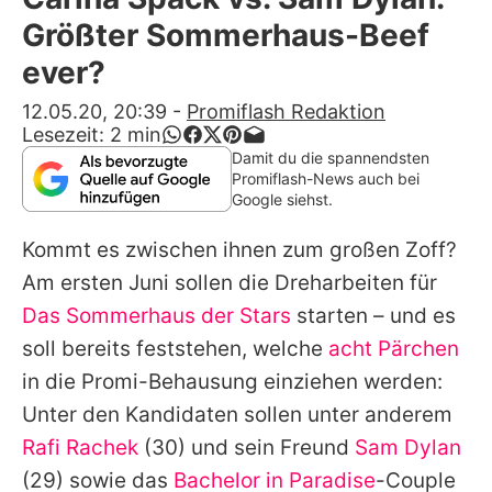
Alle Themen auf Promiflash
Größter Sommerhaus-Beef
Jobs
ever?
App runterladen
12.05.20, 20:39
-
Promiflash Redaktion
Lesezeit:
2
min
Team
Damit du die spannendsten
Promiflash-News auch bei
Redaktionelle Richtlinien
Google siehst.
Kommt es zwischen ihnen zum großen Zoff?
Impressum
Am ersten Juni sollen die Dreharbeiten für
Datenschutzerklärung
Das Sommerhaus der Stars
starten – und es
Nutzungsbedingungen
soll bereits feststehen, welche
acht Pärchen
in die Promi-Behausung einziehen werden:
Utiq verwalten
Unter den Kandidaten sollen unter anderem
Rafi Rachek
(30) und sein Freund
Sam Dylan
(29) sowie das
Bachelor in Paradise
-Couple