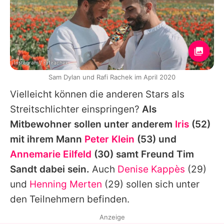
Instagram / rafirachek
Sam Dylan und Rafi Rachek im April 2020
Vielleicht können die anderen Stars als
Streitschlichter einspringen?
Als
Mitbewohner sollen unter anderem
Iris
(52)
mit ihrem Mann
Peter Klein
(53) und
Annemarie Eilfeld
(30) samt Freund Tim
Sandt dabei sein.
Auch
Denise Kappès
(29)
und
Henning Merten
(29) sollen sich unter
den Teilnehmern befinden.
Anzeige