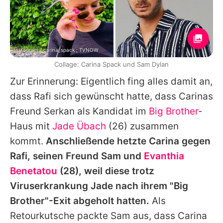
Instagram / carina_spack ; TVNOW
Collage: Carina Spack und Sam Dylan
Zur Erinnerung: Eigentlich fing alles damit an,
dass
Rafi
sich gewünscht hatte, dass
Carinas
Freund
Serkan
als Kandidat im
Big Brother
-
Haus mit
Jade Übach
(26) zusammen
kommt.
Anschließende hetzte
Carina
gegen
Rafi
, seinen Freund
Sam
und
Evanthia
Benetatou
(28), weil diese trotz
Viruserkrankung
Jade
nach ihrem "
Big
Brother
"-Exit abgeholt hatten.
Als
Retourkutsche packte
Sam
aus, dass
Carina