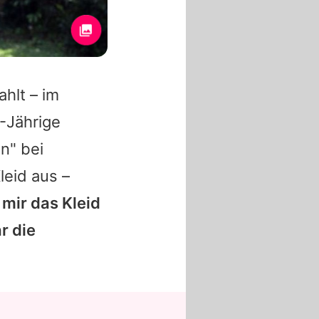
hlt – im
9-Jährige
n" bei
leid aus –
 mir das Kleid
r die