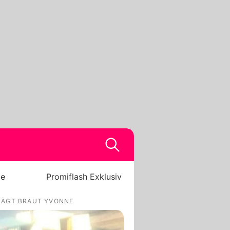
be
Promiflash Exklusiv
TRÄGT BRAUT YVONNE