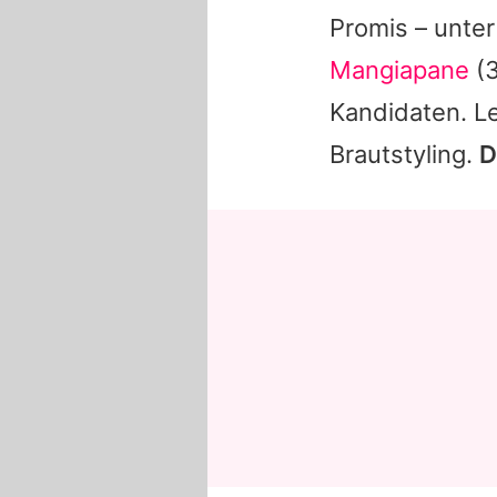
Promis – unte
Mangiapane
(3
Kandidaten. Le
Brautstyling.
D