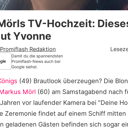
Datenschutzerklärung
örls TV-Hochzeit: Dieses
Nutzungsbedingungen
aut Yvonne
Utiq verwalten
Promiflash Redaktion
Leseze
Damit du die spannendsten
Promiflash-News auch bei
Google siehst.
Königs
(49) Brautlook überzeugen? Die Blon
Markus Mörl
(60) am Samstagabend nach f
ahren vor laufender Kamera bei "Deine Hoch
e Zeremonie findet auf einem Schiff mitten
en geladenen Gästen befinden sich sogar ei