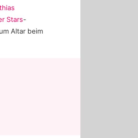
thias
r Stars
-
zum Altar beim