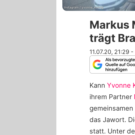
Instagram / yvonne_koenig
Markus M
trägt Br
11.07.20, 21:29
-
Kann
Yvonne 
ihrem Partner
gemeinsamen J
das Jawort. Di
statt. Unter d