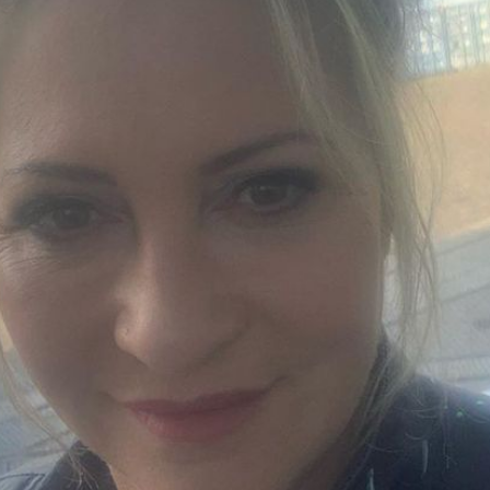
Filme & Serien
Lifestyle
Familie & Liebe
Promiflash Exklusiv
Alle Themen auf Promiflash
Jobs
App runterladen
Team
Redaktionelle Richtlinien
Impressum