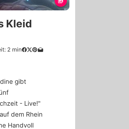
 Kleid
it:
2
min
dine gibt
ünf
zeit - Live!"
 auf dem Rhein
ne Handvoll