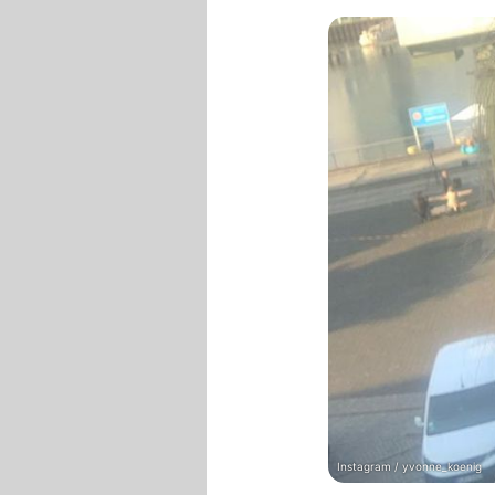
Instagram / yvonne_koenig