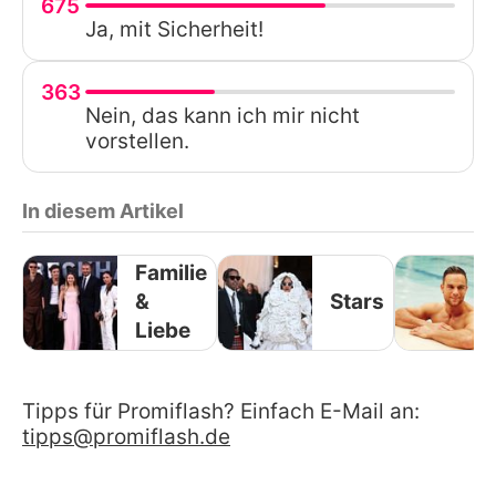
675
Ja, mit Sicherheit!
363
Nein, das kann ich mir nicht
vorstellen.
In diesem Artikel
Familie
&
Stars
Liebe
Tipps für Promiflash? Einfach E-Mail an:
tipps@promiflash.de