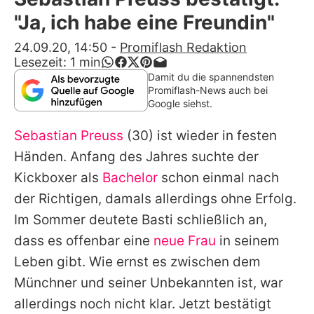
Alle Themen auf Promiflash
"Ja, ich habe eine Freundin"
Jobs
24.09.20, 14:50
-
Promiflash Redaktion
Lesezeit:
1
min
App runterladen
Damit du die spannendsten
Promiflash-News auch bei
Team
Google siehst.
Redaktionelle Richtlinien
Sebastian Preuss
(30) ist wieder in festen
Händen. Anfang des Jahres suchte der
Impressum
Kickboxer als
Bachelor
schon einmal nach
Datenschutzerklärung
der Richtigen, damals allerdings ohne Erfolg.
Im Sommer deutete Basti schließlich an,
Nutzungsbedingungen
dass es offenbar eine
neue Frau
in seinem
Utiq verwalten
Leben gibt. Wie ernst es zwischen dem
Münchner und seiner Unbekannten ist, war
allerdings noch nicht klar. Jetzt bestätigt